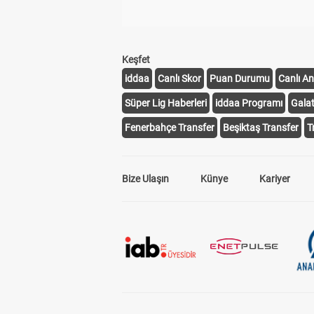
Keşfet
iddaa
Canlı Skor
Puan Durumu
Canlı An
Süper Lig Haberleri
iddaa Programı
Gala
Fenerbahçe Transfer
Beşiktaş Transfer
T
Bize Ulaşın
Künye
Kariyer