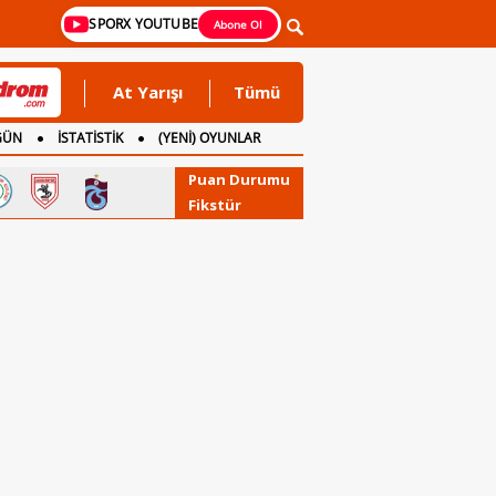
SPORX YOUTUBE
Abone Ol
At Yarışı
Tümü
GÜN
İSTATİSTİK
(YENİ) OYUNLAR
Puan Durumu
Fikstür