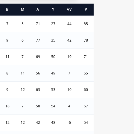
B
M
A
Y
AV
P
7
5
71
27
44
85
9
6
77
35
42
78
11
7
69
50
19
71
8
11
56
49
7
65
9
12
63
53
10
60
18
7
58
54
4
57
12
12
42
48
-6
54