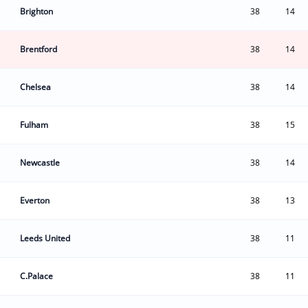
Brighton
38
14
Brentford
38
14
Chelsea
38
14
Fulham
38
15
Newcastle
38
14
Everton
38
13
Leeds United
38
11
C.Palace
38
11