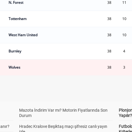
N. Forest
38
11
Tottenham
38
10
West Ham United
38
10
Burnley
38
4
Wolves
38
3
Mazota İndirim Var mı? Motorin Fiyatlarında Son
Plonjon
Durum
Yapılır
anır?
Hradec Kralove Beşiktaş maçı şifresiz canlı yayın
Futbold
izle
Kriterle