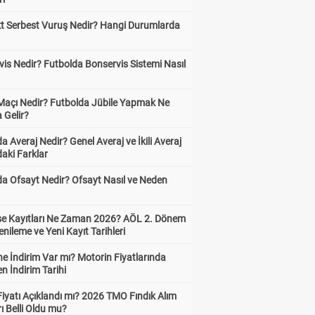
kt Serbest Vuruş Nedir? Hangi Durumlarda
is Nedir? Futbolda Bonservis Sistemi Nasıl
 Maçı Nedir? Futbolda Jübile Yapmak Ne
 Gelir?
a Averaj Nedir? Genel Averaj ve İkili Averaj
aki Farklar
da Ofsayt Nedir? Ofsayt Nasıl ve Neden
ise Kayıtları Ne Zaman 2026? AÖL 2. Dönem
enileme ve Yeni Kayıt Tarihleri
e İndirim Var mı? Motorin Fiyatlarında
n İndirim Tarihi
Fiyatı Açıklandı mı? 2026 TMO Fındık Alım
rı Belli Oldu mu?