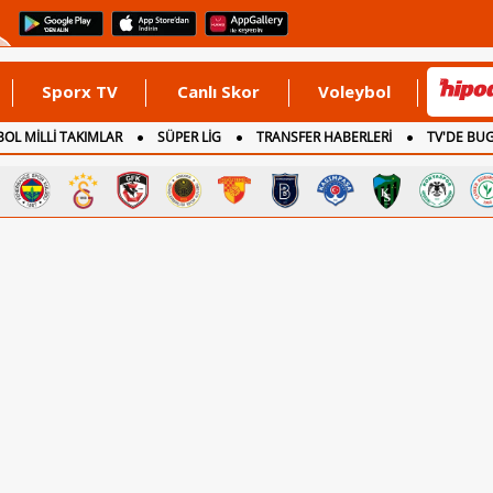
Sporx TV
Canlı Skor
Voleybol
OL MİLLİ TAKIMLAR
SÜPER LİG
TRANSFER HABERLERİ
TV'DE BU