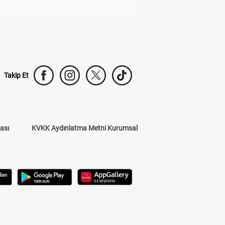
Takip Et
kası
KVKK Aydınlatma Metni Kurumsal