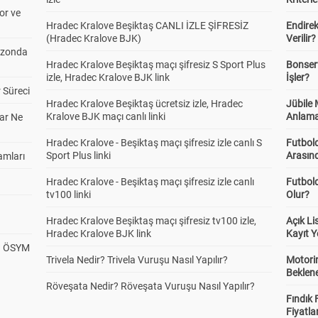
or ve
Hradec Kralove Beşiktaş CANLI İZLE ŞİFRESİZ
Endire
(Hradec Kralove BJK)
Verilir?
ezonda
Hradec Kralove Beşiktaş maçı şifresiz S Sport Plus
Bonserv
izle, Hradec Kralove BJK link
İşler?
 Süreci
Hradec Kralove Beşiktaş ücretsiz izle, Hradec
Jübile
Kralove BJK maçı canlı linki
Anlama
ar Ne
Hradec Kralove - Beşiktaş maçı şifresiz izle canlı S
Futbold
Sport Plus linki
Arasınd
amları
Hradec Kralove - Beşiktaş maçı şifresiz izle canlı
Futbol
tv100 linki
Olur?
Hradec Kralove Beşiktaş maçı şifresiz tv100 izle,
Açık L
Hradec Kralove BJK link
Kayıt Y
? ÖSYM
Trivela Nedir? Trivela Vuruşu Nasıl Yapılır?
Motorin
Beklene
Röveşata Nedir? Röveşata Vuruşu Nasıl Yapılır?
Fındık 
Fiyatla