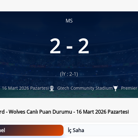
MS
2 - 2
(İY : 2-1)
16 Mart 2026 Pazartesi
Gtech Community Stadium
Premier 
rd - Wolves Canlı Puan Durumu - 16 Mart 2026 Pazartesi
el
İç Saha