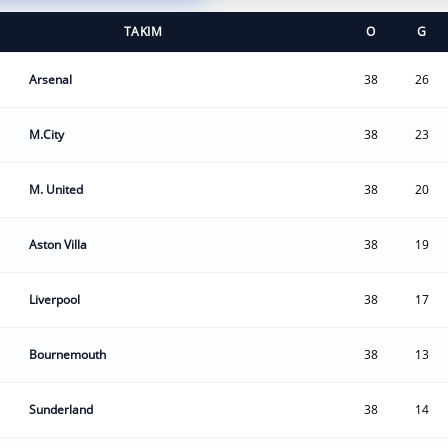
TAKIM
O
G
Arsenal
38
26
M.City
38
23
M. United
38
20
Aston Villa
38
19
Liverpool
38
17
Bournemouth
38
13
Sunderland
38
14