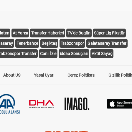
latım
At Yarışı
Transfer Haberleri
TV'de Bugün
Süper Lig Fikstür
tasaray
Fenerbahçe
Beşiktaş
Trabzonspor
Galatasaray Transfer
rabzonspor Transfer
Canlı İzle
iddaa Sonuçları
Aktif Sayaç
About US
Yasal Uyarı
Çerez Politikası
Gizlilik Politi