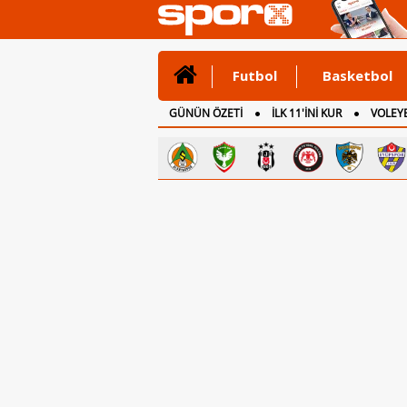
Futbol
Basketbol
GÜNÜN ÖZETİ
İLK 11'İNİ KUR
VOLEYB
CANLI ANLATIM
İNGİLTERE