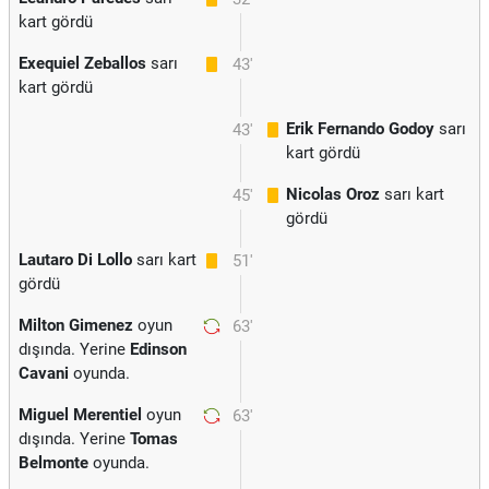
kart gördü
Exequiel Zeballos
sarı
43'
kart gördü
Erik Fernando Godoy
sarı
43'
kart gördü
Nicolas Oroz
sarı kart
45'
gördü
Lautaro Di Lollo
sarı kart
51'
gördü
Milton Gimenez
oyun
63'
dışında. Yerine
Edinson
Cavani
oyunda.
Miguel Merentiel
oyun
63'
dışında. Yerine
Tomas
Belmonte
oyunda.