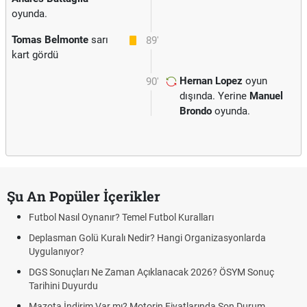
oyunda.
Tomas Belmonte
sarı
89'
kart gördü
Hernan Lopez
oyun
90'
dışında. Yerine
Manuel
Brondo
oyunda.
Şu An Popüler İçerikler
Futbol Nasıl Oynanır? Temel Futbol Kuralları
Deplasman Golü Kuralı Nedir? Hangi Organizasyonlarda
Uygulanıyor?
DGS Sonuçları Ne Zaman Açıklanacak 2026? ÖSYM Sonuç
Tarihini Duyurdu
Mazota İndirim Var mı? Motorin Fiyatlarında Son Durum