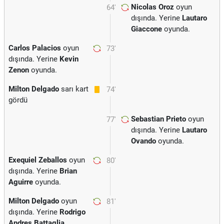
Nicolas Oroz
oyun
64'
dışında. Yerine
Lautaro
Giaccone
oyunda.
Carlos Palacios
oyun
73'
dışında. Yerine
Kevin
Zenon
oyunda.
Milton Delgado
sarı kart
74'
gördü
Sebastian Prieto
oyun
77'
dışında. Yerine
Lautaro
Ovando
oyunda.
Exequiel Zeballos
oyun
80'
dışında. Yerine
Brian
Aguirre
oyunda.
Milton Delgado
oyun
81'
dışında. Yerine
Rodrigo
Andres Battaglia