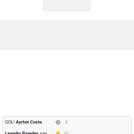
GOL!
Ayrton Costa
5'
Leandro Paredes
sarı
32'