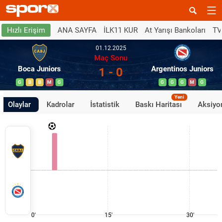
ANA SAYFA
İLK11 KUR
At Yarışı Bankoları
TV
Hızlı Erişim
01.12.2025
Maç Sonu
Boca Juniors
Argentinos Juniors
1 - 0
G
B
B
M
G
G
G
G
M
G
Yeni
Olaylar
Kadrolar
İstatistik
Baskı Haritası
Aksiyon
0'
15'
30'