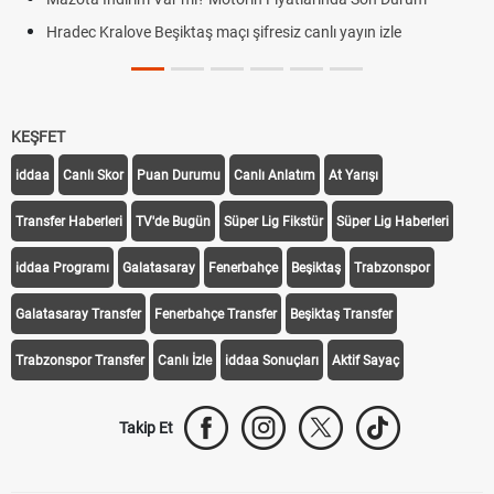
Hradec Kralove Beşiktaş maçı şifresiz canlı yayın izle
KEŞFET
iddaa
Canlı Skor
Puan Durumu
Canlı Anlatım
At Yarışı
Transfer Haberleri
TV'de Bugün
Süper Lig Fikstür
Süper Lig Haberleri
iddaa Programı
Galatasaray
Fenerbahçe
Beşiktaş
Trabzonspor
Galatasaray Transfer
Fenerbahçe Transfer
Beşiktaş Transfer
Trabzonspor Transfer
Canlı İzle
iddaa Sonuçları
Aktif Sayaç
Takip Et