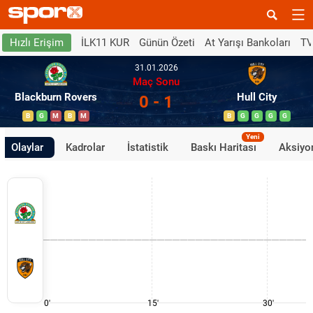
İLK11 KUR
Günün Özeti
At Yarışı Bankoları
TV
Hızlı Erişim
31.01.2026
Maç Sonu
Blackburn Rovers
Hull City
0 - 1
B
G
M
B
M
B
G
G
G
G
Yeni
Olaylar
Kadrolar
İstatistik
Baskı Haritası
Aksiyon
0'
15'
30'