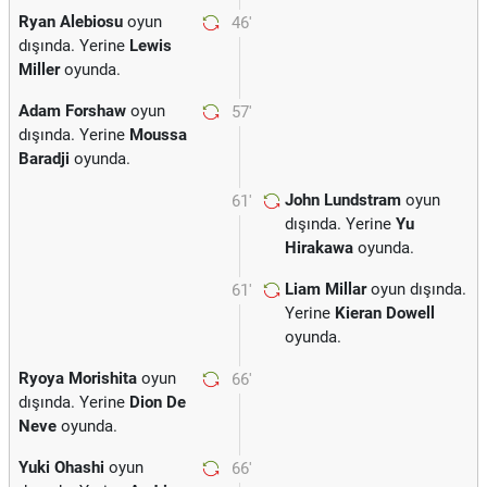
Ryan Alebiosu
oyun
46'
dışında. Yerine
Lewis
Miller
oyunda.
Adam Forshaw
oyun
57'
dışında. Yerine
Moussa
Baradji
oyunda.
John Lundstram
oyun
61'
dışında. Yerine
Yu
Hirakawa
oyunda.
Liam Millar
oyun dışında.
61'
Yerine
Kieran Dowell
oyunda.
Ryoya Morishita
oyun
66'
dışında. Yerine
Dion De
Neve
oyunda.
Yuki Ohashi
oyun
66'