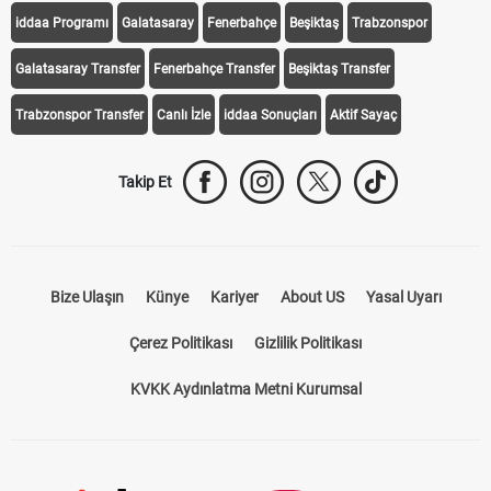
iddaa Programı
Galatasaray
Fenerbahçe
Beşiktaş
Trabzonspor
Galatasaray Transfer
Fenerbahçe Transfer
Beşiktaş Transfer
Trabzonspor Transfer
Canlı İzle
iddaa Sonuçları
Aktif Sayaç
Takip Et
Bize Ulaşın
Künye
Kariyer
About US
Yasal Uyarı
Çerez Politikası
Gizlilik Politikası
KVKK Aydınlatma Metni Kurumsal