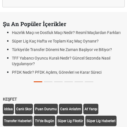
Şu An Popüler İçerikler
Hazırlık Maçı ve Dostluk Maçı Nedir? Resmî Maçlardan Farkları
Süper Lig Kaç Hafta ve Toplam Kaç Maç Oynanır?
Türkiye'de Transfer Dönemi Ne Zaman Başlıyor ve Bitiyor?
TFF Yabancı Oyuncu Kuralı Nedir? Güncel Sezonda Nasıl
Uygulanıyor?
PFDK Nedir? PFDK Açılımı, Görevleri ve Karar Süreci
KEŞFET
iddaa
Canlı Skor
Puan Durumu
Canlı Anlatım
At Yarışı
Transfer Haberleri
TV'de Bugün
Süper Lig Fikstür
Süper Lig Haberleri