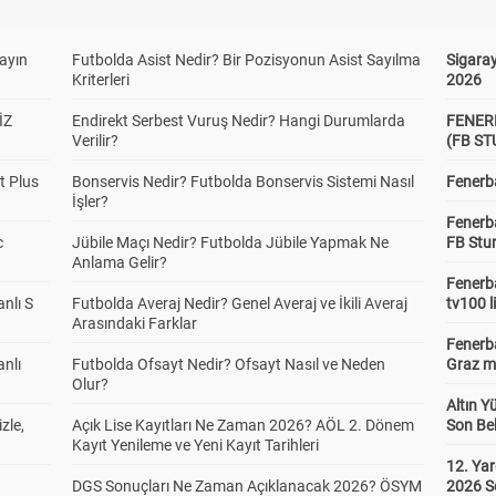
yayın
Futbolda Asist Nedir? Bir Pozisyonun Asist Sayılma
Sigaray
Kriterleri
2026
İZ
Endirekt Serbest Vuruş Nedir? Hangi Durumlarda
FENER
Verilir?
(FB S
t Plus
Bonservis Nedir? Futbolda Bonservis Sistemi Nasıl
Fenerba
İşler?
Fenerb
c
Jübile Maçı Nedir? Futbolda Jübile Yapmak Ne
FB Stu
Anlama Gelir?
Fenerba
anlı S
Futbolda Averaj Nedir? Genel Averaj ve İkili Averaj
tv100 l
Arasındaki Farklar
Fenerba
anlı
Futbolda Ofsayt Nedir? Ofsayt Nasıl ve Neden
Graz ma
Olur?
Altın Y
zle,
Açık Lise Kayıtları Ne Zaman 2026? AÖL 2. Dönem
Son Bek
Kayıt Yenileme ve Yeni Kayıt Tarihleri
12. Yar
DGS Sonuçları Ne Zaman Açıklanacak 2026? ÖSYM
2026 S