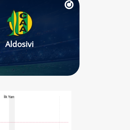
Aldosivi
İlk Yarı