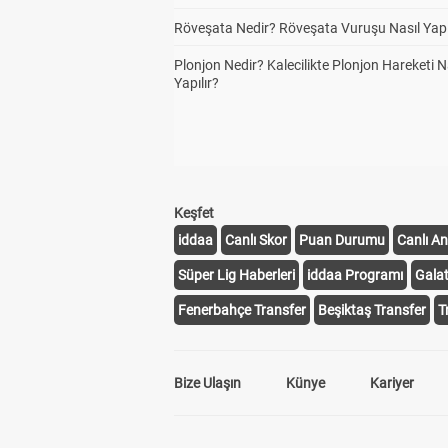
Röveşata Nedir? Röveşata Vuruşu Nasıl Yapı
Plonjon Nedir? Kalecilikte Plonjon Hareketi N
Yapılır?
Keşfet
iddaa
Canlı Skor
Puan Durumu
Canlı An
Süper Lig Haberleri
iddaa Programı
Gala
Fenerbahçe Transfer
Beşiktaş Transfer
T
Bize Ulaşın
Künye
Kariyer