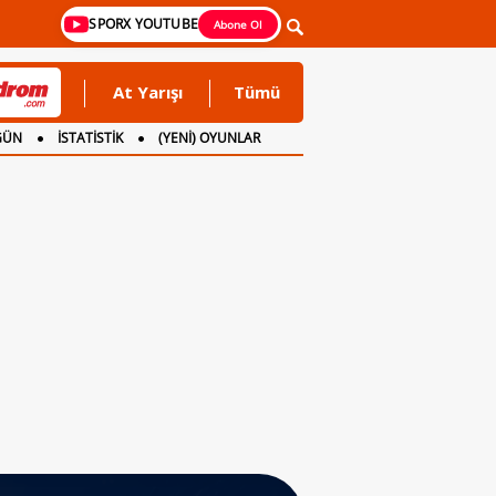
SPORX YOUTUBE
Abone Ol
At Yarışı
Tümü
GÜN
İSTATİSTİK
(YENİ) OYUNLAR