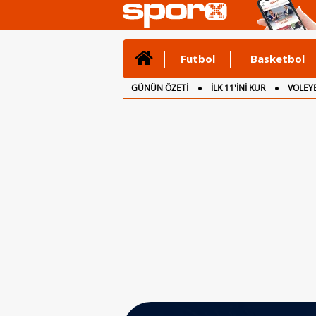
Futbol
Basketbol
GÜNÜN ÖZETİ
İLK 11'İNİ KUR
VOLEYB
CANLI ANLATIM
İNGİLTERE