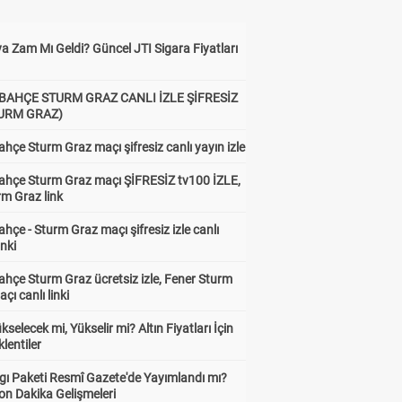
a Zam Mı Geldi? Güncel JTI Sigara Fiyatları
BAHÇE STURM GRAZ CANLI İZLE ŞİFRESİZ
TURM GRAZ)
hçe Sturm Graz maçı şifresiz canlı yayın izle
ahçe Sturm Graz maçı ŞİFRESİZ tv100 İZLE,
rm Graz link
hçe - Sturm Graz maçı şifresiz izle canlı
inki
hçe Sturm Graz ücretsiz izle, Fener Sturm
çı canlı linki
ükselecek mi, Yükselir mi? Altın Fiyatları İçin
lentiler
gı Paketi Resmî Gazete'de Yayımlandı mı?
on Dakika Gelişmeleri