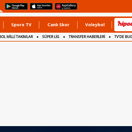
Sporx TV
Canlı Skor
Voleybol
OL MİLLİ TAKIMLAR
SÜPER LİG
TRANSFER HABERLERİ
TV'DE BU