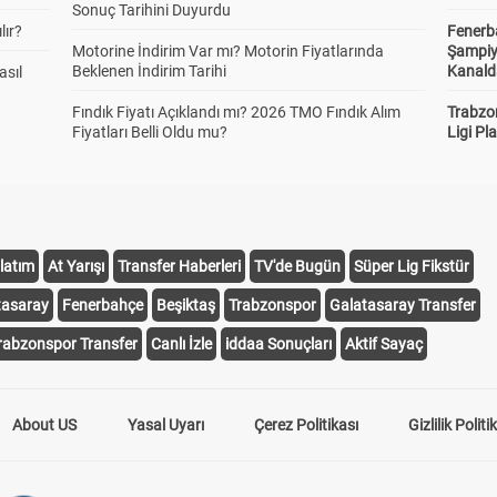
Sonuç Tarihini Duyurdu
lır?
Fenerb
Motorine İndirim Var mı? Motorin Fiyatlarında
Şampiy
Beklenen İndirim Tarihi
Kanald
asıl
Fındık Fiyatı Açıklandı mı? 2026 TMO Fındık Alım
Trabzo
Fiyatları Belli Oldu mu?
Ligi Pla
latım
At Yarışı
Transfer Haberleri
TV'de Bugün
Süper Lig Fikstür
tasaray
Fenerbahçe
Beşiktaş
Trabzonspor
Galatasaray Transfer
rabzonspor Transfer
Canlı İzle
iddaa Sonuçları
Aktif Sayaç
About US
Yasal Uyarı
Çerez Politikası
Gizlilik Politi