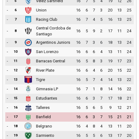
-
Velez Sarsfield
16
7
5
4
19
12
26
5
-
Union
16
6
7
3
20
13
25
6
-
Racing Club
16
7
4
5
16
13
25
7
Central Cordoba de
-
16
5
9
2
17
11
24
8
Santiago
-
Argentinos Juniors
16
7
3
6
18
13
24
9
-
San Lorenzo
16
6
6
4
13
11
24
10
-
Barracas Central
16
5
8
3
19
17
23
11
-
River Plate
16
6
4
6
20
15
22
12
-
Tigre
16
5
7
4
14
13
22
13
-
Gimnasia LP
16
7
1
8
14
16
22
14
-
Estudiantes
16
6
3
7
17
18
21
15
-
Talleres
16
5
6
5
9
12
21
16
-
Banfield
16
6
3
7
15
21
21
17
-
Belgrano
16
4
8
4
13
11
20
18
-
Sarmiento
16
5
5
6
13
17
20
19