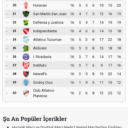
-
Huracan
16
5
5
6
10
15
20
20
-
San Martin San Juan
16
4
7
5
13
16
19
21
-
Defensa y Justicia
16
5
4
7
14
19
19
22
-
Independiente
16
4
6
6
14
13
18
23
-
Atletico Tucuman
16
5
3
8
17
22
18
24
-
Aldosivi
16
5
3
8
13
18
18
25
-
I. Rivadavia
16
3
7
6
14
17
16
26
-
Instituto
16
3
7
6
9
17
16
27
-
Newell's
16
3
5
8
13
23
14
28
-
Godoy Cruz
16
1
9
6
11
19
12
29
Club Atletico
-
16
2
6
8
12
25
12
30
Platense
Şu An Popüler İçerikler
Hazırlık Maçı ve Dostluk Maçı Nedir? Resmî Maçlardan Farkları