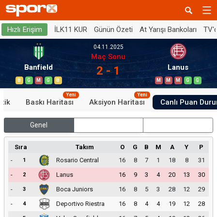
İLK11 KUR
Günün Özeti
At Yarışı Bankoları
TV'
Hızlı Erişim
04.11.2025
Maç Sonu
Banfield
Lanus
2 - 1
B
G
M
G
B
M
M
M
G
G
Yeni
Yeni
stik
Baskı Haritası
Aksiyon Haritası
Canlı Puan Dur
Genel
İç Saha
Dış Saha
Sıra
Takım
O
G
B
M
A
Y
P
-
Rosario Central
16
8
7
1
18
8
31
1
-
Lanus
16
9
3
4
20
13
30
2
-
Boca Juniors
16
8
5
3
28
12
29
3
-
Deportivo Riestra
16
8
4
4
19
12
28
4