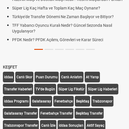
Süper Lig Kaç Hafta ve Toplam Kaç Maç Oynanır?
Türkiye'de Transfer Dönemi Ne Zaman Başlıyor ve Bitiyor?
TFF Yabancı Oyuncu Kuralı Nedir? Güncel Sezonda Nasıl
Uygulanıyor?
PFDK Nedir? PFDK Açılımı, Görevleri ve Karar Süreci
KEŞFET
iddaa
Canlı Skor
Puan Durumu
Canlı Anlatım
At Yarışı
Transfer Haberleri
TV'de Bugün
Süper Lig Fikstür
Süper Lig Haberleri
iddaa Programı
Galatasaray
Fenerbahçe
Beşiktaş
Trabzonspor
Galatasaray Transfer
Fenerbahçe Transfer
Beşiktaş Transfer
Trabzonspor Transfer
Canlı İzle
iddaa Sonuçları
Aktif Sayaç