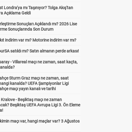
t Londra'ya mı Taşınıyor? Tolga Akış'tan
ra Açıklama Geldi
leştirme Sonuçları Açıklandı mı? 2026 Lise
tirme Sonuçlarında Son Durum
ıt indirim var mı? Motorine indirim var mı?
urSA satıldı mı? Satın almanın perde arkası!
aray - Villareal maçı ne zaman, saat kaçta,
kanalda?
ahçe Sturm Graz maçı ne zaman, saat
 hangi kanalda? UEFA Şampiyonlar Ligi
hçe maçı yayın kanalı ve tarihi
 Kralove - Beşiktaş maçı ne zaman
cak? Beşiktaş UEFA Avrupa Ligi 3. Ön Eleme
a!
kimin maçı var, hangi maçlar var? 3 Ağustos