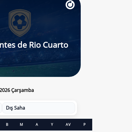
ntes de Rio Cuarto
t 2026 Çarşamba
Dış Saha
B
M
A
Y
AV
P