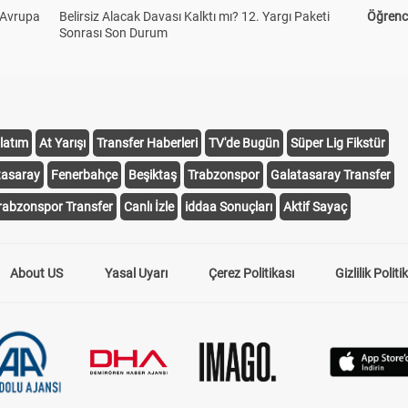
 Avrupa
Belirsiz Alacak Davası Kalktı mı? 12. Yargı Paketi
Öğrenci
Sonrası Son Durum
latım
At Yarışı
Transfer Haberleri
TV'de Bugün
Süper Lig Fikstür
tasaray
Fenerbahçe
Beşiktaş
Trabzonspor
Galatasaray Transfer
rabzonspor Transfer
Canlı İzle
iddaa Sonuçları
Aktif Sayaç
About US
Yasal Uyarı
Çerez Politikası
Gizlilik Politi