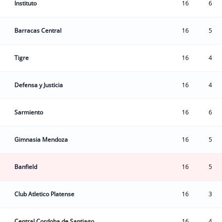
Instituto
16
6
Barracas Central
16
5
Tigre
16
4
Defensa y Justicia
16
4
Sarmiento
16
6
Gimnasia Mendoza
16
5
Banfield
16
5
Club Atletico Platense
16
3
Central Cordoba de Santiago
16
4