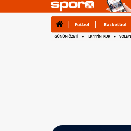
Futbol
Basketbol
GÜNÜN ÖZETİ
İLK 11'İNİ KUR
VOLEYB
CANLI ANLATIM
İNGİLTERE