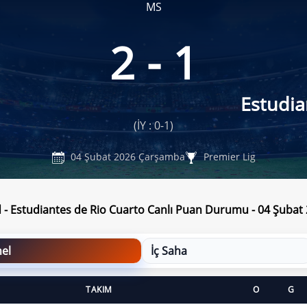
MS
2 - 1
Estudia
(İY : 0-1)
04 Şubat 2026 Çarşamba
Premier Lig
d - Estudiantes de Rio Cuarto Canlı Puan Durumu - 04 Şuba
el
İç Saha
TAKIM
O
G