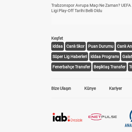
Trabzonspor Avrupa Maçı Ne Zaman? UEFA
Ligi Play-Off Tarihi Belli Oldu
Keşfet
iddaa
Canlı Skor
Puan Durumu
Canlı An
Süper Lig Haberleri
iddaa Programı
Gala
Fenerbahçe Transfer
Beşiktaş Transfer
T
Bize Ulaşın
Künye
Kariyer