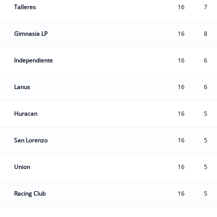
Talleres
16
7
Gimnasia LP
16
8
Independiente
16
6
Lanus
16
6
Huracan
16
5
San Lorenzo
16
5
Union
16
5
Racing Club
16
5