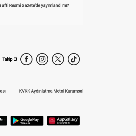
 affı Resmî Gazete'de yayımlandı mı?
Takip Et
kası
KVKK Aydınlatma Metni Kurumsal