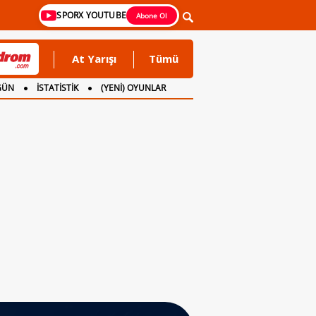
SPORX YOUTUBE
Abone Ol
At Yarışı
Tümü
GÜN
İSTATİSTİK
(YENİ) OYUNLAR