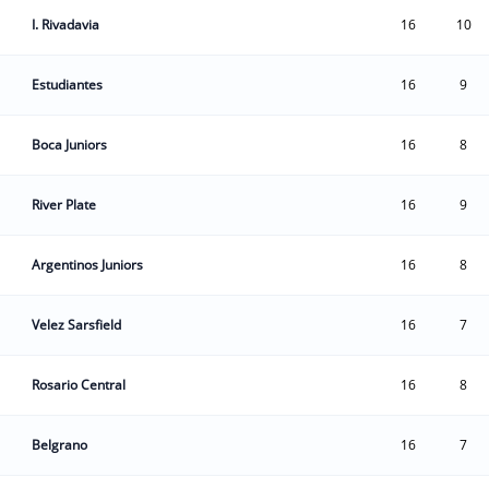
I. Rivadavia
16
10
Estudiantes
16
9
Boca Juniors
16
8
River Plate
16
9
Argentinos Juniors
16
8
Velez Sarsfield
16
7
Rosario Central
16
8
Belgrano
16
7