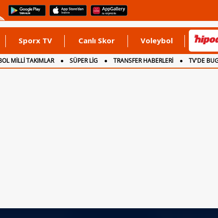
Sporx TV
Canlı Skor
Voleybol
OL MİLLİ TAKIMLAR
SÜPER LİG
TRANSFER HABERLERİ
TV'DE BU