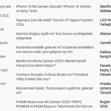
yın izle
iPhone 18 Ne Zaman Çıkacak? iPhone 18 Tanıtım
Manifes
ve Satış Tarihi
İddiala
 İZLE,
Sigaraya Zam Mı Geldi? Güncel JTI Sigara Fiyatları
LGS Yer
2026
Yerleş
nlı
Hürmüz Boğazı Açıldı mı? Son Durum ve Bölgedeki
Akaryak
Gelişmeler
Sturm
Carrefo
Kademeli emeklilik gelecek mi? Kademeli emeklilikte
son durum nedir, yeni gelişme var mı?
Galatas
Alım
hangi 
Mevlid Kandili Ne Zaman 2026? Mevlid Kandili
Hangi Güne Denk Geliyor?
Fenerb
ı İçin
kaçta,
Cristiano Ronaldo Futbolu Bıraktı mı? Portekizli
Fenerba
Yıldız Emekli Oldu mu?
 mı?
Hradec
Muhammed Salah, Trabzonspor'a geldi mi, gelecek
oynana
mi?
Turund
Polislik Başvurusu Ne Zaman 2026? PMYO,
Bugün 
POMEM ve PAEM Başvuru Takviminde Son Durum
2026