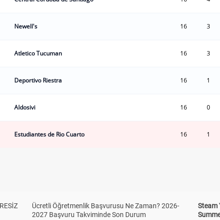
Newell's
16
3
Atletico Tucuman
16
3
Deportivo Riestra
16
1
Aldosivi
16
0
Estudiantes de Rio Cuarto
16
1
RESİZ
Ücretli Öğretmenlik Başvurusu Ne Zaman? 2026-
Steam 
2027 Başvuru Takviminde Son Durum
Summer 