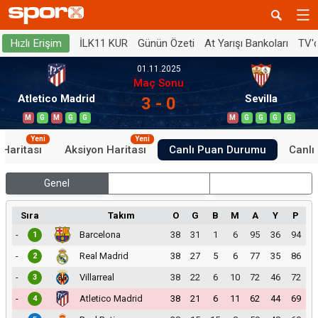
İLK11 KUR
Günün Özeti
At Yarışı Bankoları
TV'
Hızlı Erişim
01.11.2025
Maç Sonu
Atletico Madrid
Sevilla
3 - 0
M
G
M
G
G
M
G
G
G
G
Yeni
Yeni
 Haritası
Aksiyon Haritası
Canlı Puan Durumu
Canlı 
Genel
İç Saha
Dış Saha
Sıra
Takım
O
G
B
M
A
Y
P
-
Barcelona
38
31
1
6
95
36
94
1
-
Real Madrid
38
27
5
6
77
35
86
2
-
Villarreal
38
22
6
10
72
46
72
3
-
Atletico Madrid
38
21
6
11
62
44
69
4