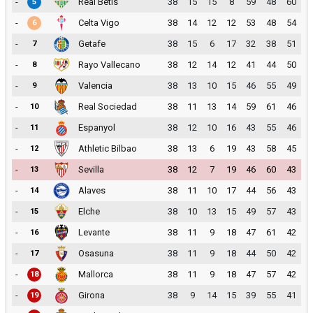
-
Real Betis
38
15
15
8
59
48
60
5
-
Celta Vigo
38
14
12
12
53
48
54
6
-
Getafe
38
15
6
17
32
38
51
7
-
Rayo Vallecano
38
12
14
12
41
44
50
8
-
Valencia
38
13
10
15
46
55
49
9
-
Real Sociedad
38
11
13
14
59
61
46
10
-
Espanyol
38
12
10
16
43
55
46
11
-
Athletic Bilbao
38
13
6
19
43
58
45
12
-
Sevilla
38
12
7
19
46
60
43
13
-
Alaves
38
11
10
17
44
56
43
14
-
Elche
38
10
13
15
49
57
43
15
-
Levante
38
11
9
18
47
61
42
16
-
Osasuna
38
11
9
18
44
50
42
17
-
Mallorca
38
11
9
18
47
57
42
18
-
Girona
38
9
14
15
39
55
41
19