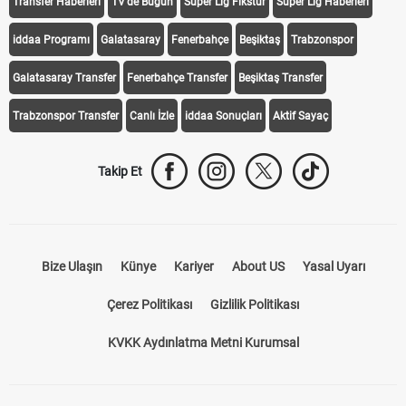
Transfer Haberleri
TV'de Bugün
Süper Lig Fikstür
Süper Lig Haberleri
iddaa Programı
Galatasaray
Fenerbahçe
Beşiktaş
Trabzonspor
Galatasaray Transfer
Fenerbahçe Transfer
Beşiktaş Transfer
Trabzonspor Transfer
Canlı İzle
iddaa Sonuçları
Aktif Sayaç
Takip Et
Bize Ulaşın
Künye
Kariyer
About US
Yasal Uyarı
Çerez Politikası
Gizlilik Politikası
KVKK Aydınlatma Metni Kurumsal