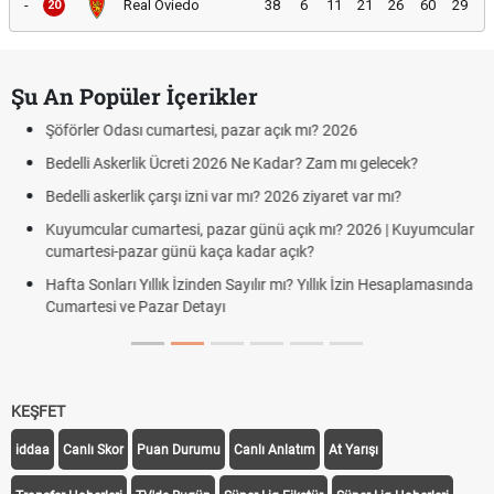
-
Real Oviedo
38
6
11
21
26
60
29
20
Şu An Popüler İçerikler
Odası cumartesi, pazar açık mı? 2026
Aras Kargo 
Cumartesi ça
skerlik Ücreti 2026 Ne Kadar? Zam mı gelecek?
Hazırlık Maç
skerlik çarşı izni var mı? 2026 ziyaret var mı?
Süper Lig K
ar cumartesi, pazar günü açık mı? 2026 | Kuyumcular
i-pazar günü kaça kadar açık?
Türkiye'de T
ları Yıllık İzinden Sayılır mı? Yıllık İzin Hesaplamasında
TFF Yabancı
i ve Pazar Detayı
Uygulanıyor
KEŞFET
iddaa
Canlı Skor
Puan Durumu
Canlı Anlatım
At Yarışı