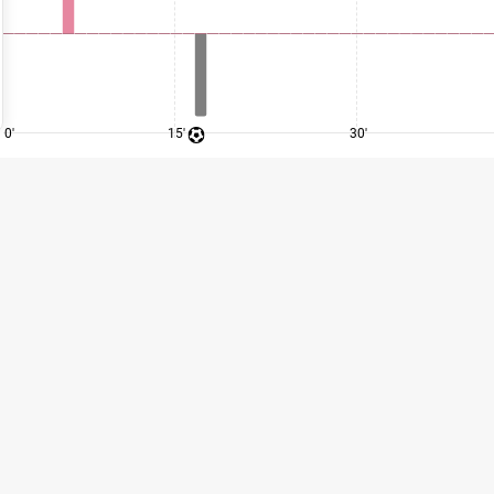
0'
15'
30'