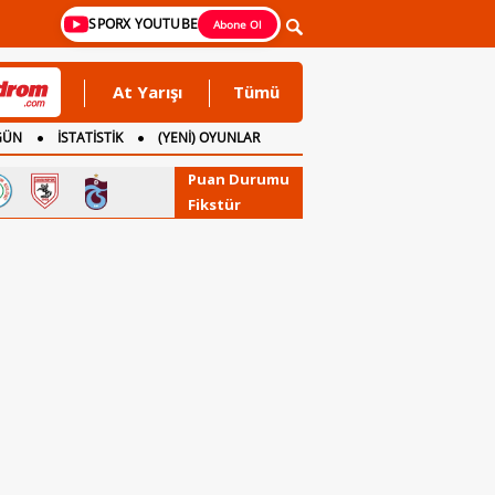
SPORX YOUTUBE
Abone Ol
At Yarışı
Tümü
GÜN
İSTATİSTİK
(YENİ) OYUNLAR
Puan Durumu
Fikstür