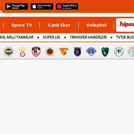
Sporx TV
Canlı Skor
Voleybol
OL MİLLİ TAKIMLAR
SÜPER LİG
TRANSFER HABERLERİ
TV'DE BU