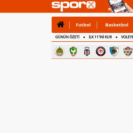
Futbol
Basketbol
GÜNÜN ÖZETİ
İLK 11'İNİ KUR
VOLEYB
CANLI ANLATIM
İNGİLTERE