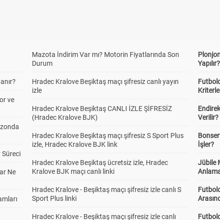
Mazota İndirim Var mı? Motorin Fiyatlarında Son
Plonjon
Durum
Yapılır
anır?
Hradec Kralove Beşiktaş maçı şifresiz canlı yayın
Futbold
izle
Kriterle
or ve
Hradec Kralove Beşiktaş CANLI İZLE ŞİFRESİZ
Endire
(Hradec Kralove BJK)
Verilir?
ezonda
Hradec Kralove Beşiktaş maçı şifresiz S Sport Plus
Bonserv
izle, Hradec Kralove BJK link
İşler?
 Süreci
Hradec Kralove Beşiktaş ücretsiz izle, Hradec
Jübile
Kralove BJK maçı canlı linki
Anlama
ar Ne
Hradec Kralove - Beşiktaş maçı şifresiz izle canlı S
Futbold
Sport Plus linki
Arasınd
amları
Hradec Kralove - Beşiktaş maçı şifresiz izle canlı
Futbol