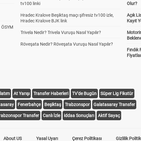
tv100 linki
Olur?
Hradec Kralove Beşiktaş maçı şifresiz tv100 izle,
Açık L
Hradec Kralove BJK link
Kayıt Y
? ÖSYM
Trivela Nedir? Trivela Vuruşu Nasıl Yapılır?
Motorin
Beklene
Röveşata Nedir? Röveşata Vuruşu Nasıl Yapılır?
Fındık 
Fiyatla
latım
At Yarışı
Transfer Haberleri
TV'de Bugün
Süper Lig Fikstür
tasaray
Fenerbahçe
Beşiktaş
Trabzonspor
Galatasaray Transfer
rabzonspor Transfer
Canlı İzle
iddaa Sonuçları
Aktif Sayaç
About US
Yasal Uyarı
Çerez Politikası
Gizlilik Politi