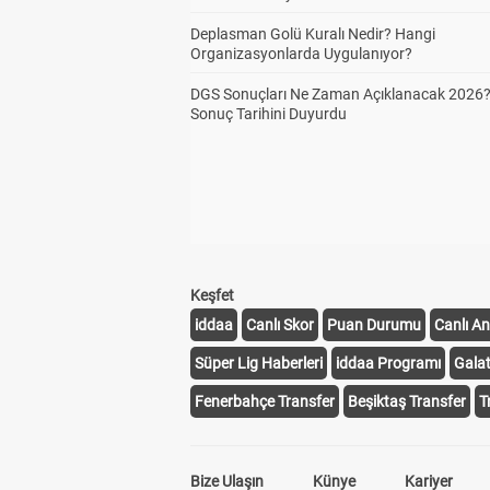
Deplasman Golü Kuralı Nedir? Hangi
Organizasyonlarda Uygulanıyor?
DGS Sonuçları Ne Zaman Açıklanacak 2026
Sonuç Tarihini Duyurdu
Keşfet
iddaa
Canlı Skor
Puan Durumu
Canlı An
Süper Lig Haberleri
iddaa Programı
Gala
Fenerbahçe Transfer
Beşiktaş Transfer
T
Bize Ulaşın
Künye
Kariyer