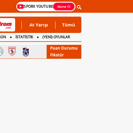
SPORX YOUTUBE
Abone Ol
At Yarışı
Tümü
GÜN
İSTATİSTİK
(YENİ) OYUNLAR
Puan Durumu
Fikstür