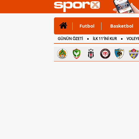
Futbol
Basketbol
GÜNÜN ÖZETİ
İLK 11'İNİ KUR
VOLEYB
CANLI ANLATIM
İNGİLTERE