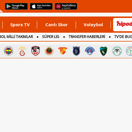
Sporx TV
Canlı Skor
Voleybol
OL MİLLİ TAKIMLAR
SÜPER LİG
TRANSFER HABERLERİ
TV'DE BU