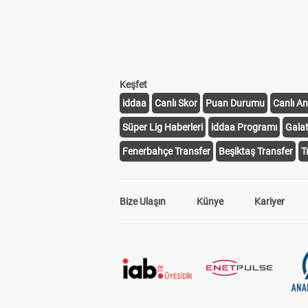
Keşfet
iddaa
Canlı Skor
Puan Durumu
Canlı An
Süper Lig Haberleri
iddaa Programı
Gala
Fenerbahçe Transfer
Beşiktaş Transfer
T
Bize Ulaşın
Künye
Kariyer