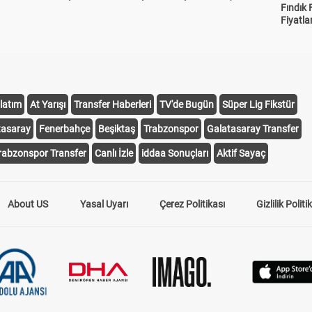
Fındık 
Fiyatla
latım
At Yarışı
Transfer Haberleri
TV'de Bugün
Süper Lig Fikstür
tasaray
Fenerbahçe
Beşiktaş
Trabzonspor
Galatasaray Transfer
rabzonspor Transfer
Canlı İzle
iddaa Sonuçları
Aktif Sayaç
About US
Yasal Uyarı
Çerez Politikası
Gizlilik Politi