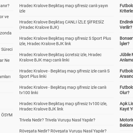
anır?
Hradec Kralove Beşiktaş maçı şifresiz canlı yayın
Futbold
izle
Kriterle
or ve
Hradec Kralove Beşiktaş CANLI İZLE ŞİFRESİZ
Endire
(Hradec Kralove BJK)
Verilir?
ezonda
Hradec Kralove Beşiktaş maçı şifresiz S Sport Plus
Bonserv
izle, Hradec Kralove BJK link
İşler?
 Süreci
Hradec Kralove Beşiktaş ücretsiz izle, Hradec
Jübile
Kralove BJK maçı canlı linki
Anlama
ar Ne
Hradec Kralove - Beşiktaş maçı şifresiz izle canlı S
Futbold
Sport Plus linki
Arasınd
amları
Hradec Kralove - Beşiktaş maçı şifresiz izle canlı
Futbol
tv100 linki
Olur?
Hradec Kralove Beşiktaş maçı şifresiz tv100 izle,
Açık L
Hradec Kralove BJK link
Kayıt Y
? ÖSYM
Trivela Nedir? Trivela Vuruşu Nasıl Yapılır?
Motorin
Beklene
Röveşata Nedir? Röveşata Vuruşu Nasıl Yapılır?