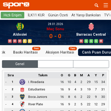
İLK11 KUR
Günün Özeti
At Yarışı Bankoları
TV'
Hızlı Erişim
28.01.2026
Maç Sonu
Aldosivi
Barracas Central
0 - 0
M
M
M
B
B
M
G
G
G
M
Yeni
Yeni
stik
Baskı Haritası
Aksiyon Haritası
Canlı Puan Dur
Genel
İç Saha
Dış Saha
Sıra
Takım
O
G
B
M
A
Y
P
-
I. Rivadavia
16
10
4
2
29
15
34
1
-
Estudiantes
16
9
4
3
19
7
31
2
-
Boca Juniors
16
8
6
2
22
9
30
3
-
River Plate
16
9
2
5
22
12
29
4