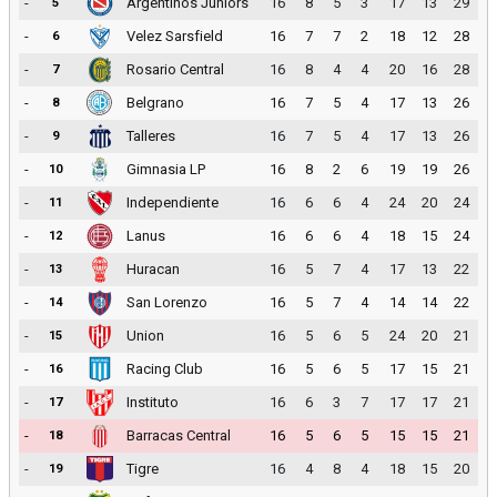
-
Argentinos Juniors
16
8
5
3
17
13
29
5
-
Velez Sarsfield
16
7
7
2
18
12
28
6
-
Rosario Central
16
8
4
4
20
16
28
7
-
Belgrano
16
7
5
4
17
13
26
8
-
Talleres
16
7
5
4
17
13
26
9
-
Gimnasia LP
16
8
2
6
19
19
26
10
-
Independiente
16
6
6
4
24
20
24
11
-
Lanus
16
6
6
4
18
15
24
12
-
Huracan
16
5
7
4
17
13
22
13
-
San Lorenzo
16
5
7
4
14
14
22
14
-
Union
16
5
6
5
24
20
21
15
-
Racing Club
16
5
6
5
17
15
21
16
-
Instituto
16
6
3
7
17
17
21
17
-
Barracas Central
16
5
6
5
15
15
21
18
-
Tigre
16
4
8
4
18
15
20
19