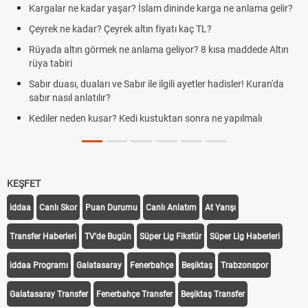
Kargalar ne kadar yaşar? İslam dininde karga ne anlama gelir?
Çeyrek ne kadar? Çeyrek altın fiyatı kaç TL?
Rüyada altın görmek ne anlama geliyor? 8 kısa maddede Altın
rüya tabiri
Sabır duası, duaları ve Sabır ile ilgili ayetler hadisler! Kuran'da
sabır nasıl anlatılır?
Kediler neden kusar? Kedi kustuktan sonra ne yapılmalı
KEŞFET
iddaa
Canlı Skor
Puan Durumu
Canlı Anlatım
At Yarışı
Transfer Haberleri
TV'de Bugün
Süper Lig Fikstür
Süper Lig Haberleri
iddaa Programı
Galatasaray
Fenerbahçe
Beşiktaş
Trabzonspor
Galatasaray Transfer
Fenerbahçe Transfer
Beşiktaş Transfer