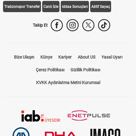
Trabzonspor Transfer
Canlı İzle
iddaa Sonuçları
Aktif Sayaç
Takip Et
Bize Ulaşın
Künye
Kariyer
About US
Yasal Uyarı
Çerez Politikası
Gizlilik Politikası
KVKK Aydınlatma Metni Kurumsal