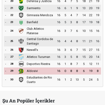
-
Defensa y Justicia
16
4
7
5
18
21
19
20
-
Sarmiento
16
6
1
9
13
20
19
21
-
Gimnasia Mendoza
16
5
4
7
14
22
19
22
-
Banfield
16
5
3
8
17
19
18
23
Club Atletico
-
16
3
7
6
10
15
16
24
Platense
Central Cordoba de
-
16
4
4
8
11
21
16
25
Santiago
-
Newell's
16
3
6
7
15
27
15
26
-
Atletico Tucuman
16
3
5
8
15
20
14
27
-
Deportivo Riestra
16
1
8
7
5
12
11
28
-
Aldosivi
16
0
8
8
6
19
8
29
Estudiantes de Rio
-
16
1
2
13
5
24
5
30
Cuarto
Şu An Popüler İçerikler