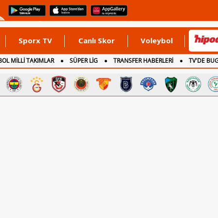
Sporx TV
Canlı Skor
Voleybol
OL MİLLİ TAKIMLAR
SÜPER LİG
TRANSFER HABERLERİ
TV'DE BU