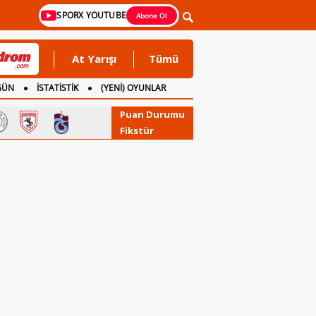
SPORX YOUTUBE
Abone Ol
At Yarışı
Tümü
GÜN
İSTATİSTİK
(YENİ) OYUNLAR
Puan Durumu
Fikstür