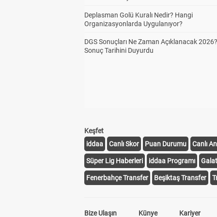
Deplasman Golü Kuralı Nedir? Hangi
Organizasyonlarda Uygulanıyor?
DGS Sonuçları Ne Zaman Açıklanacak 2026
Sonuç Tarihini Duyurdu
Keşfet
iddaa
Canlı Skor
Puan Durumu
Canlı An
Süper Lig Haberleri
iddaa Programı
Gala
Fenerbahçe Transfer
Beşiktaş Transfer
T
Bize Ulaşın
Künye
Kariyer