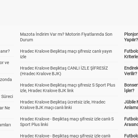
Mazota İndirim Var mı? Motorin Fiyatlarında Son
Plonjon
Durum
Yapılır
anır?
Hradec Kralove Beşiktaş maçı şifresiz canlı yayın
Futbold
izle
Kriterle
or ve
Hradec Kralove Beşiktaş CANLI İZLE ŞİFRESİZ
Endire
(Hradec Kralove BJK)
Verilir?
ezonda
Hradec Kralove Beşiktaş maçı şifresiz S Sport Plus
Bonserv
izle, Hradec Kralove BJK link
İşler?
 Süreci
Hradec Kralove Beşiktaş ücretsiz izle, Hradec
Jübile
Kralove BJK maçı canlı linki
Anlama
ar Ne
Hradec Kralove - Beşiktaş maçı şifresiz izle canlı S
Futbold
Sport Plus linki
Arasınd
amları
Hradec Kralove - Beşiktaş maçı şifresiz izle canlı
Futbol