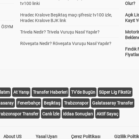
tv100 linki
Olur?
Hradec Kralove Beşiktaş maçı şifresiz tv100 izle,
Açık L
Hradec Kralove BJK link
Kayıt Y
? ÖSYM
Trivela Nedir? Trivela Vuruşu Nasıl Yapılır?
Motorin
Beklene
Röveşata Nedir? Röveşata Vuruşu Nasıl Yapılır?
Fındık 
Fiyatla
latım
At Yarışı
Transfer Haberleri
TV'de Bugün
Süper Lig Fikstür
tasaray
Fenerbahçe
Beşiktaş
Trabzonspor
Galatasaray Transfer
rabzonspor Transfer
Canlı İzle
iddaa Sonuçları
Aktif Sayaç
About US
Yasal Uyarı
Çerez Politikası
Gizlilik Politi