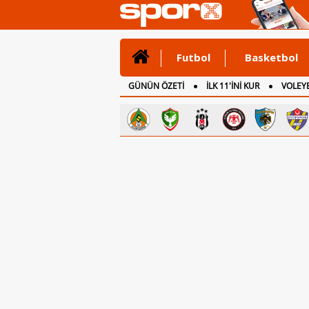
Futbol
Basketbol
GÜNÜN ÖZETİ
İLK 11'İNİ KUR
VOLEYB
CANLI ANLATIM
İNGİLTERE