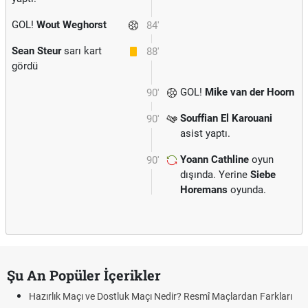
GOL!
Wout Weghorst
84'
Sean Steur
sarı kart
88'
gördü
GOL!
Mike van der Hoorn
90'
Souffian El Karouani
90'
asist yaptı.
Yoann Cathline
oyun
90'
dışında. Yerine
Siebe
Horemans
oyunda.
Şu An Popüler İçerikler
Hazırlık Maçı ve Dostluk Maçı Nedir? Resmî Maçlardan Farkları