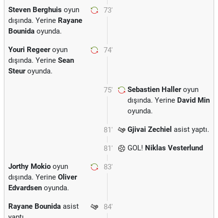
Steven Berghuis
oyun
73'
dışında. Yerine
Rayane
Bounida
oyunda.
Youri Regeer
oyun
74'
dışında. Yerine
Sean
Steur
oyunda.
Sebastien Haller
oyun
75'
dışında. Yerine
David Min
oyunda.
Gjivai Zechiel
asist yaptı.
81'
GOL!
Niklas Vesterlund
81'
Jorthy Mokio
oyun
83'
dışında. Yerine
Oliver
Edvardsen
oyunda.
Rayane Bounida
asist
84'
yaptı.