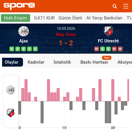
İLK11 KUR
Günün Özeti
At Yarışı Bankoları
TV
Hızlı Erişim
10.05.2026
Maç Sonu
Ajax
FC Utrecht
1 - 2
G
G
G
G
G
M
G
G
M
M
Yeni
Olaylar
Kadrolar
İstatistik
Baskı Haritası
Aksiyon
0'
15'
30'