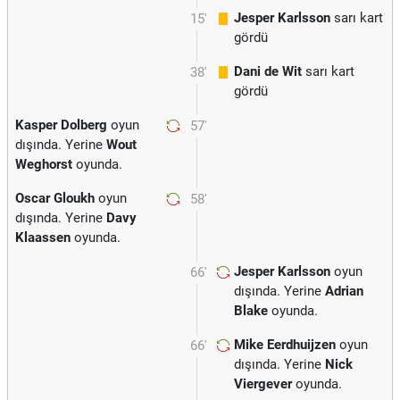
Jesper Karlsson
sarı kart
15'
gördü
Dani de Wit
sarı kart
38'
gördü
Kasper Dolberg
oyun
57'
dışında. Yerine
Wout
Weghorst
oyunda.
Oscar Gloukh
oyun
58'
dışında. Yerine
Davy
Klaassen
oyunda.
Jesper Karlsson
oyun
66'
dışında. Yerine
Adrian
Blake
oyunda.
Mike Eerdhuijzen
oyun
66'
dışında. Yerine
Nick
Viergever
oyunda.