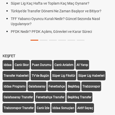
Süper Lig Kaç Hafta ve Toplam Kaç Maç Oynanır?
Türkiye'de Transfer Dönemi Ne Zaman Başlıyor ve Bitiyor?
TFF Yabancı Oyuncu Kuralı Nedir? Güncel Sezonda Nasıl
Uygulanıyor?
PFDK Nedir? PFDK Açılımı, Görevleri ve Karar Süreci
KEŞFET
iddaa
Canlı Skor
Puan Durumu
Canlı Anlatım
At Yarışı
Transfer Haberleri
TV'de Bugün
Süper Lig Fikstür
Süper Lig Haberleri
iddaa Programı
Galatasaray
Fenerbahçe
Beşiktaş
Trabzonspor
Galatasaray Transfer
Fenerbahçe Transfer
Beşiktaş Transfer
Trabzonspor Transfer
Canlı İzle
iddaa Sonuçları
Aktif Sayaç