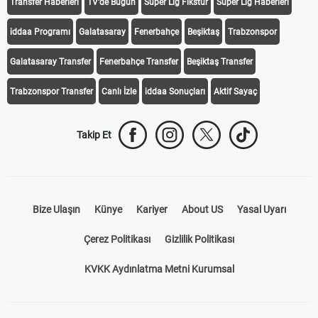
Transfer Haberleri
TV'de Bugün
Süper Lig Fikstür
Süper Lig Haberleri
iddaa Programı
Galatasaray
Fenerbahçe
Beşiktaş
Trabzonspor
Galatasaray Transfer
Fenerbahçe Transfer
Beşiktaş Transfer
Trabzonspor Transfer
Canlı İzle
iddaa Sonuçları
Aktif Sayaç
Takip Et
Bize Ulaşın
Künye
Kariyer
About US
Yasal Uyarı
Çerez Politikası
Gizlilik Politikası
KVKK Aydınlatma Metni Kurumsal