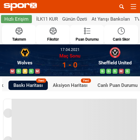
İLK11 KUR
Günün Özeti
At Yarışı Bankoları
TV
Hızlı Erişim
Takımım
Fikstür
Puan Durumu
Canlı Skor
17.04.2021
Maç Sonu
Wolves
Sheffield United
1 - 0
M
G
B
G
M
G
G
G
M
G
Yeni
Yeni
ik
Baskı Haritası
Aksiyon Haritası
Canlı Puan Durumu