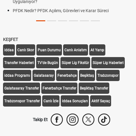
Uygulanıyor?
PFDK Nedir? PFDK Açılımı, Görevleri ve Karar Süreci
KEŞFET
iddaa
Canlı Skor
Puan Durumu
Canlı Anlatım
At Yarışı
Transfer Haberleri
TV'de Bugün
Süper Lig Fikstür
Süper Lig Haberleri
iddaa Programı
Galatasaray
Fenerbahçe
Beşiktaş
Trabzonspor
Galatasaray Transfer
Fenerbahçe Transfer
Beşiktaş Transfer
Trabzonspor Transfer
Canlı İzle
iddaa Sonuçları
Aktif Sayaç
Takip Et