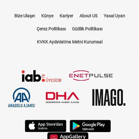
Bize Ulaşın
Künye
Kariyer
About US
Yasal Uyarı
Çerez Politikası
Gizlilik Politikası
KVKK Aydınlatma Metni Kurumsal