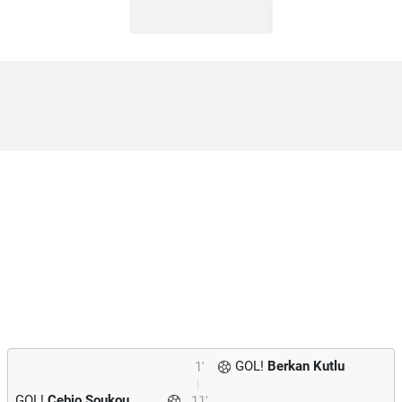
GOL!
Berkan Kutlu
1'
GOL!
Cebio Soukou
11'