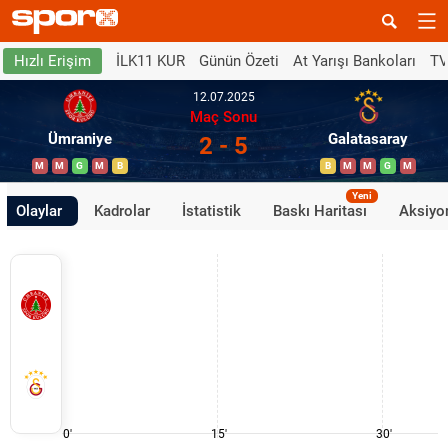
İLK11 KUR
Günün Özeti
At Yarışı Bankoları
TV
Hızlı Erişim
12.07.2025
Maç Sonu
Ümraniye
Galatasaray
2 - 5
M
M
G
M
B
B
M
M
G
M
Yeni
Olaylar
Kadrolar
İstatistik
Baskı Haritası
Aksiyon
0'
15'
30'