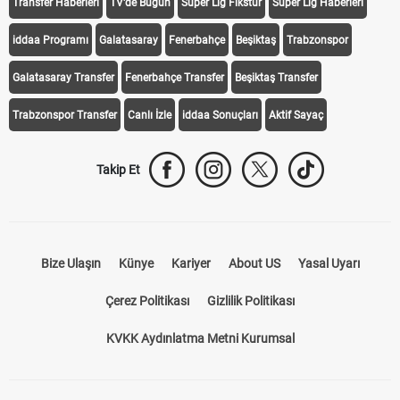
Transfer Haberleri
TV'de Bugün
Süper Lig Fikstür
Süper Lig Haberleri
iddaa Programı
Galatasaray
Fenerbahçe
Beşiktaş
Trabzonspor
Galatasaray Transfer
Fenerbahçe Transfer
Beşiktaş Transfer
Trabzonspor Transfer
Canlı İzle
iddaa Sonuçları
Aktif Sayaç
Takip Et
Bize Ulaşın
Künye
Kariyer
About US
Yasal Uyarı
Çerez Politikası
Gizlilik Politikası
KVKK Aydınlatma Metni Kurumsal