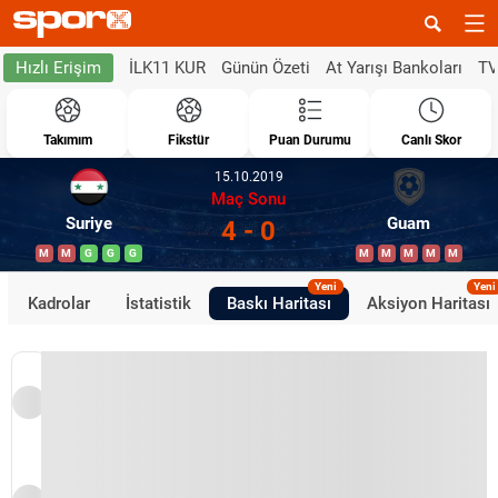
İLK11 KUR
Günün Özeti
At Yarışı Bankoları
TV
Hızlı Erişim
Takımım
Fikstür
Puan Durumu
Canlı Skor
15.10.2019
Maç Sonu
Suriye
Guam
4 - 0
M
M
G
G
G
M
M
M
M
M
Yeni
Yeni
Kadrolar
İstatistik
Baskı Haritası
Aksiyon Haritası