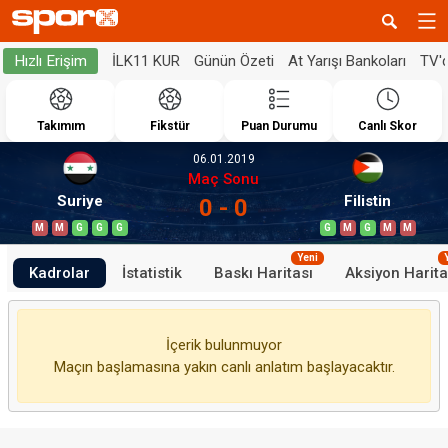
İLK11 KUR
Günün Özeti
At Yarışı Bankoları
TV'
Hızlı Erişim
Takımım
Fikstür
Puan Durumu
Canlı Skor
06.01.2019
Maç Sonu
Suriye
Filistin
0 - 0
M
M
G
G
G
G
M
G
M
M
Yeni
Kadrolar
İstatistik
Baskı Haritası
Aksiyon Harita
İçerik bulunmuyor
Maçın başlamasına yakın canlı anlatım başlayacaktır.