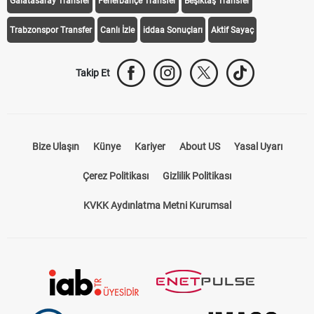
Galatasaray Transfer
Fenerbahçe Transfer
Beşiktaş Transfer
Trabzonspor Transfer
Canlı İzle
iddaa Sonuçları
Aktif Sayaç
Takip Et
Bize Ulaşın
Künye
Kariyer
About US
Yasal Uyarı
Çerez Politikası
Gizlilik Politikası
KVKK Aydınlatma Metni Kurumsal