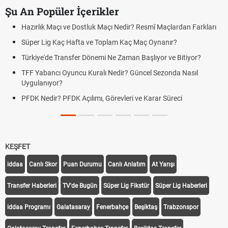
Şu An Popüler İçerikler
Hazırlık Maçı ve Dostluk Maçı Nedir? Resmî Maçlardan Farkları
Süper Lig Kaç Hafta ve Toplam Kaç Maç Oynanır?
Türkiye'de Transfer Dönemi Ne Zaman Başlıyor ve Bitiyor?
TFF Yabancı Oyuncu Kuralı Nedir? Güncel Sezonda Nasıl
Uygulanıyor?
PFDK Nedir? PFDK Açılımı, Görevleri ve Karar Süreci
KEŞFET
iddaa
Canlı Skor
Puan Durumu
Canlı Anlatım
At Yarışı
Transfer Haberleri
TV'de Bugün
Süper Lig Fikstür
Süper Lig Haberleri
iddaa Programı
Galatasaray
Fenerbahçe
Beşiktaş
Trabzonspor