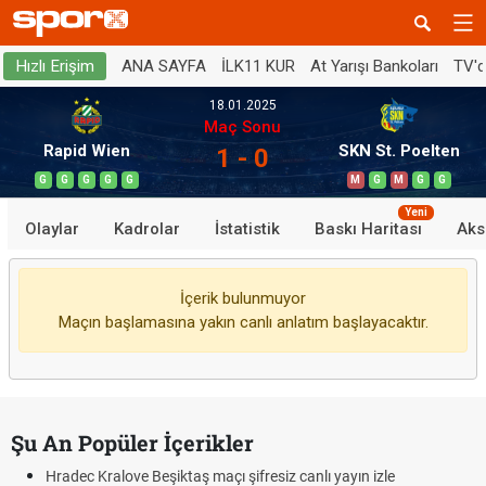
ANA SAYFA
İLK11 KUR
At Yarışı Bankoları
TV'
Hızlı Erişim
18.01.2025
Maç Sonu
Rapid Wien
SKN St. Poelten
1 - 0
G
G
G
G
G
M
G
M
G
G
Yeni
Olaylar
Kadrolar
İstatistik
Baskı Haritası
Aks
İçerik bulunmuyor
Maçın başlamasına yakın canlı anlatım başlayacaktır.
Şu An Popüler İçerikler
Hradec Kralove Beşiktaş maçı şifresiz canlı yayın izle