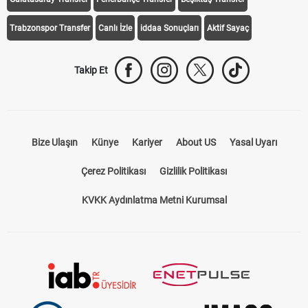
Trabzonspor Transfer
Canlı İzle
iddaa Sonuçları
Aktif Sayaç
Takip Et
Bize Ulaşın
Künye
Kariyer
About US
Yasal Uyarı
Çerez Politikası
Gizlilik Politikası
KVKK Aydınlatma Metni Kurumsal