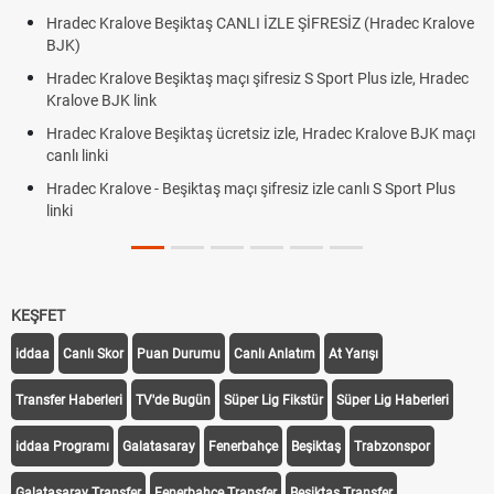
Hradec Kralove Beşiktaş CANLI İZLE ŞİFRESİZ (Hradec Kralove
BJK)
Hradec Kralove Beşiktaş maçı şifresiz S Sport Plus izle, Hradec
Kralove BJK link
Hradec Kralove Beşiktaş ücretsiz izle, Hradec Kralove BJK maçı
canlı linki
Hradec Kralove - Beşiktaş maçı şifresiz izle canlı S Sport Plus
linki
KEŞFET
iddaa
Canlı Skor
Puan Durumu
Canlı Anlatım
At Yarışı
Transfer Haberleri
TV'de Bugün
Süper Lig Fikstür
Süper Lig Haberleri
iddaa Programı
Galatasaray
Fenerbahçe
Beşiktaş
Trabzonspor
Galatasaray Transfer
Fenerbahçe Transfer
Beşiktaş Transfer