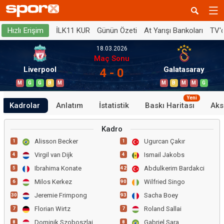
İLK11 KUR
Günün Özeti
At Yarışı Bankoları
TV'
Hızlı Erişim
18.03.2026
Maç Sonu
Liverpool
Galatasaray
4 - 0
M
G
G
B
M
M
B
M
M
G
Yeni
Kadrolar
Anlatım
İstatistik
Baskı Haritası
Aks
Kadro
Alisson Becker
Ugurcan Çakır
1
1
Virgil van Dijk
Ismail Jakobs
4
4
Ibrahima Konate
Abdulkerim Bardakci
5
42
Milos Kerkez
Wilfried Singo
6
90
Jeremie Frimpong
Sacha Boey
30
93
Florian Wirtz
Roland Sallai
7
7
Dominik Szoboszlai
Gabriel Sara
8
8