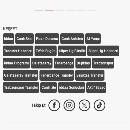
Tarihini Duyurdu
KEŞFET
iddaa
Canlı Skor
Puan Durumu
Canlı Anlatım
At Yarışı
Transfer Haberleri
TV'de Bugün
Süper Lig Fikstür
Süper Lig Haberleri
iddaa Programı
Galatasaray
Fenerbahçe
Beşiktaş
Trabzonspor
Galatasaray Transfer
Fenerbahçe Transfer
Beşiktaş Transfer
Trabzonspor Transfer
Canlı İzle
iddaa Sonuçları
Aktif Sayaç
Takip Et