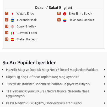
Cezalı / Sakat Bilgileri
Wataru Endo
Enes Emre Buyuk
3
70
Alexander Isak
Davinson Sanchez
9
6
Conor Bradley
12
Giovanni Leoni
15
Stefan Bajcetic
43
Şu An Popüler İçerikler
tluk Maçı Nedir? Resmî Maçlardan Farkları
Puan Durumunda AG, OM 
 ve Toplam Kaç Maç Oynanır?
Skor Ne Demek? Sporda 
Dönemi Ne Zaman Başlıyor ve Bitiyor?
Futbol Nasıl Oynanır? Te
uralı Nedir? Güncel Sezonda Nasıl
Deplasman Golü Kuralı 
Uygulanıyor?
ımı, Görevleri ve Karar Süreci
DGS Sonuçları Ne Zama