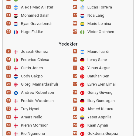
Alexis Mac Allister
Lucas Torreira
10
34
Mohamed Salah
Noa Lang
11
77
Ryan Gravenberch
Mario Lemina
38
99
Hugo Ekitike
Victor Osimhen
22
45
Yedekler
Joseph Gomez
Mauro Icardi
2
9
Federico Chiesa
Leroy Sane
14
10
Curtis Jones
Yunus Akgun
17
11
Cody Gakpo
Batuhan Sen
18
12
Giorgi Mamardashvili
Evren Eren Elmali
25
17
Andrew Robertson
Günay Güvenç
26
19
Freddie Woodman
Ilkay Gundogan
28
20
Trey Nyoni
Ahmed Kutucu
42
21
Amara Nallo
Yaser Asprilla
65
22
Kieran Morrison
Kaan Ayhan
68
23
Rio Ngumoha
Gokdeniz Gurpuz
73
33