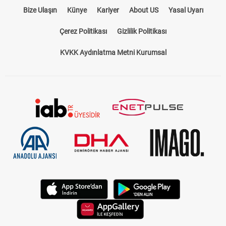
Bize Ulaşın
Künye
Kariyer
About US
Yasal Uyarı
Çerez Politikası
Gizlilik Politikası
KVKK Aydınlatma Metni Kurumsal