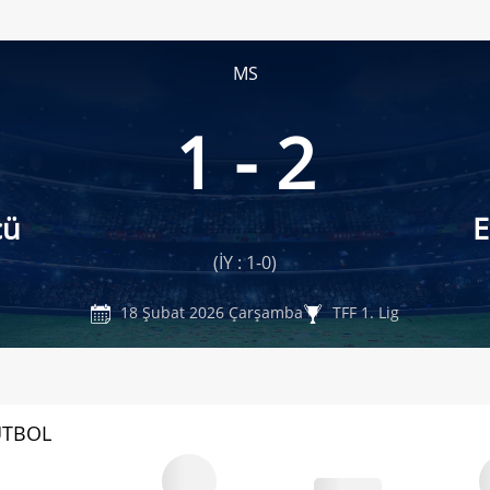
MS
1 - 2
cü
E
(İY : 1-0)
18 Şubat 2026 Çarşamba
TFF 1. Lig
UTBOL