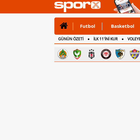
Futbol
Basketbol
GÜNÜN ÖZETİ
İLK 11'İNİ KUR
VOLEYB
CANLI ANLATIM
İNGİLTERE