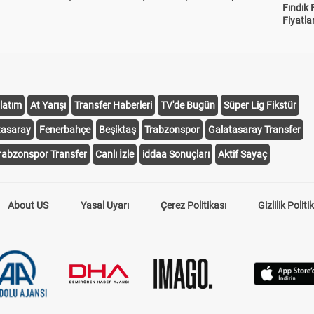
Fındık 
Fiyatla
latım
At Yarışı
Transfer Haberleri
TV'de Bugün
Süper Lig Fikstür
tasaray
Fenerbahçe
Beşiktaş
Trabzonspor
Galatasaray Transfer
rabzonspor Transfer
Canlı İzle
iddaa Sonuçları
Aktif Sayaç
About US
Yasal Uyarı
Çerez Politikası
Gizlilik Politi