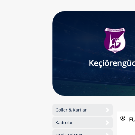
Keçiörengü
Goller & Kartlar
F
Kadrolar