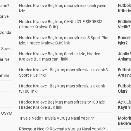
anır?
Hradec Kralove Beşiktaş maçı şifresiz canlı yayın
Futbold
izle
Kriterle
or ve
Hradec Kralove Beşiktaş CANLI İZLE ŞİFRESİZ
Endire
(Hradec Kralove BJK)
Verilir?
ezonda
Hradec Kralove Beşiktaş maçı şifresiz S Sport Plus
Bonserv
izle, Hradec Kralove BJK link
İşler?
 Süreci
Hradec Kralove Beşiktaş ücretsiz izle, Hradec
Jübile
Kralove BJK maçı canlı linki
Anlama
ar Ne
Hradec Kralove - Beşiktaş maçı şifresiz izle canlı S
Futbold
Sport Plus linki
Arasınd
amları
Hradec Kralove - Beşiktaş maçı şifresiz izle canlı
Futbol
tv100 linki
Olur?
Hradec Kralove Beşiktaş maçı şifresiz tv100 izle,
Açık L
Hradec Kralove BJK link
Kayıt Y
? ÖSYM
Trivela Nedir? Trivela Vuruşu Nasıl Yapılır?
Motorin
Beklene
Röveşata Nedir? Röveşata Vuruşu Nasıl Yapılır?