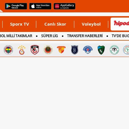
Sporx TV
Canlı Skor
Voleybol
OL MİLLİ TAKIMLAR
SÜPER LİG
TRANSFER HABERLERİ
TV'DE BU