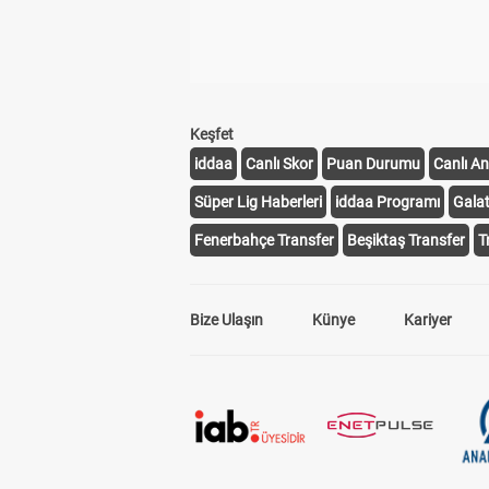
Keşfet
iddaa
Canlı Skor
Puan Durumu
Canlı An
Süper Lig Haberleri
iddaa Programı
Gala
Fenerbahçe Transfer
Beşiktaş Transfer
T
Bize Ulaşın
Künye
Kariyer