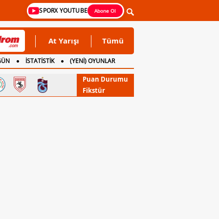
SPORX YOUTUBE
Abone Ol
At Yarışı
Tümü
GÜN
İSTATİSTİK
(YENİ) OYUNLAR
Puan Durumu
Fikstür