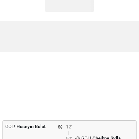
GOL!
Huseyin Bulut
12'
GOL!
Cheikne Sylla
90'