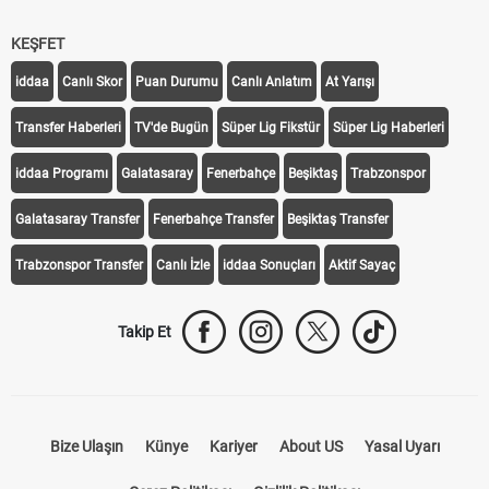
KEŞFET
iddaa
Canlı Skor
Puan Durumu
Canlı Anlatım
At Yarışı
Transfer Haberleri
TV'de Bugün
Süper Lig Fikstür
Süper Lig Haberleri
iddaa Programı
Galatasaray
Fenerbahçe
Beşiktaş
Trabzonspor
Galatasaray Transfer
Fenerbahçe Transfer
Beşiktaş Transfer
Trabzonspor Transfer
Canlı İzle
iddaa Sonuçları
Aktif Sayaç
Takip Et
Bize Ulaşın
Künye
Kariyer
About US
Yasal Uyarı