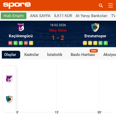
ANA SAYFA
İLK11 KUR
At Yarışı Bankoları
TV
Hızlı Erişim
18.02.2026
Maç Sonu
Keçiörengücü
Erzurumspor
1 - 2
M
G
G
M
B
B
B
B
G
G
Yeni
Olaylar
Kadrolar
İstatistik
Baskı Haritası
Aksiyon
0'
15'
30'