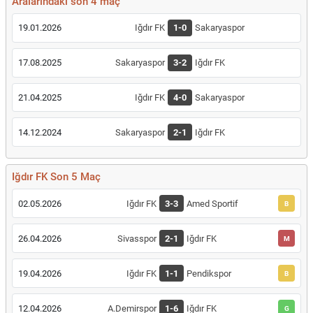
Aralarındaki son 4 maç
19.01.2026
Iğdır FK
1-0
Sakaryaspor
17.08.2025
Sakaryaspor
3-2
Iğdır FK
21.04.2025
Iğdır FK
4-0
Sakaryaspor
14.12.2024
Sakaryaspor
2-1
Iğdır FK
Iğdır FK Son 5 Maç
02.05.2026
Iğdır FK
3-3
Amed Sportif
B
26.04.2026
Sivasspor
2-1
Iğdır FK
M
19.04.2026
Iğdır FK
1-1
Pendikspor
B
12.04.2026
A.Demirspor
1-6
Iğdır FK
G