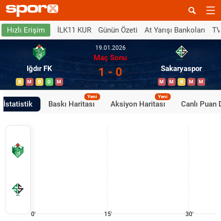
İLK11 KUR
Günün Özeti
At Yarışı Bankoları
TV
Hızlı Erişim
19.01.2026
Maç Sonu
Iğdır FK
Sakaryaspor
1 - 0
B
M
B
G
M
M
M
B
M
M
Yeni
Yeni
İstatistik
Baskı Haritası
Aksiyon Haritası
Canlı Puan
0'
15'
30'