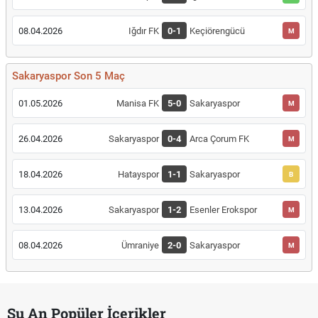
08.04.2026
Iğdır FK
0-1
Keçiörengücü
M
Sakaryaspor Son 5 Maç
01.05.2026
Manisa FK
5-0
Sakaryaspor
M
26.04.2026
Sakaryaspor
0-4
Arca Çorum FK
M
18.04.2026
Hatayspor
1-1
Sakaryaspor
B
13.04.2026
Sakaryaspor
1-2
Esenler Erokspor
M
08.04.2026
Ümraniye
2-0
Sakaryaspor
M
Şu An Popüler İçerikler