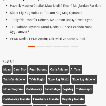
Hazırlık Maçı ve Dostluk Maçı Nedir? Resmî Maçlardan Farkları
Süper Lig Kaç Hafta ve Toplam Kaç Maç Oynanır?
Türkiye'de Transfer Dönemi Ne Zaman Başlıyor ve Bitiyor?
TFF Yabancı Oyuncu Kuralı Nedir? Güncel Sezonda Nasıl
Uygulanıyor?
PFDK Nedir? PFDK Açılımı, Görevleri ve Karar Süreci
KEŞFET
iddaa
Canlı Skor
Puan Durumu
Canlı Anlatım
At Yarışı
Transfer Haberleri
TV'de Bugün
Süper Lig Fikstür
Süper Lig Haberleri
iddaa Programı
Galatasaray
Fenerbahçe
Beşiktaş
Trabzonspor
Galatasaray Transfer
Fenerbahçe Transfer
Beşiktaş Transfer