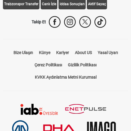
Trabzonspor Transfer
Canlı İzle
iddaa Sonuçları
Aktif Sayaç
Takip Et
Bize Ulaşın
Künye
Kariyer
About US
Yasal Uyarı
Çerez Politikası
Gizlilik Politikası
KVKK Aydınlatma Metni Kurumsal