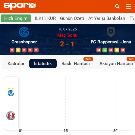
İLK11 KUR
Günün Özeti
At Yarışı Bankoları
TV
Hızlı Erişim
16.07.2025
Maç Sonu
Grasshopper
FC Rapperswil-Jona
2 - 1
M
B
M
M
M
M
G
M
B
M
Yeni
Yeni
Kadrolar
İstatistik
Baskı Haritası
Aksiyon Haritası
0'
15'
30'