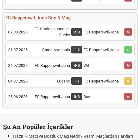
FC Rapperswil-Jona Son 5 Maç
FC Stade Lausanne-
07.08.2026
2-0
FC Rapperswil-Jona
M
Ouchy
31.07.2026
Stade Nyonnais
1-2
FC Rapperswil-Jona
G
24.07.2026
FC Rapperswil-Jona
4-5
Wil
M
04.07.2026
Lugano
1-1
FC Rapperswil-Jona
B
26.06.2026
FC Rapperswil-Jona
0-3
Basel
M
Şu An Popüler İçerikler
Hazırlık Maçı ve Dostluk Maçı Nedir? Resmî Maçlardan Farkları