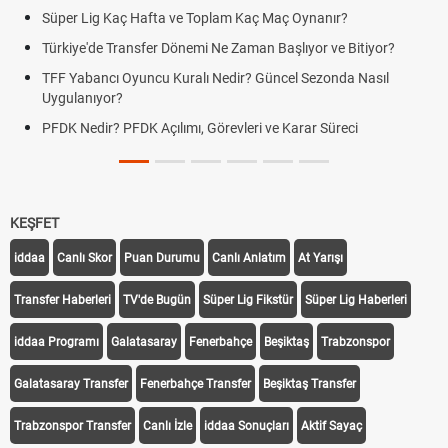
Süper Lig Kaç Hafta ve Toplam Kaç Maç Oynanır?
Türkiye'de Transfer Dönemi Ne Zaman Başlıyor ve Bitiyor?
TFF Yabancı Oyuncu Kuralı Nedir? Güncel Sezonda Nasıl
Uygulanıyor?
PFDK Nedir? PFDK Açılımı, Görevleri ve Karar Süreci
KEŞFET
iddaa
Canlı Skor
Puan Durumu
Canlı Anlatım
At Yarışı
Transfer Haberleri
TV'de Bugün
Süper Lig Fikstür
Süper Lig Haberleri
iddaa Programı
Galatasaray
Fenerbahçe
Beşiktaş
Trabzonspor
Galatasaray Transfer
Fenerbahçe Transfer
Beşiktaş Transfer
Trabzonspor Transfer
Canlı İzle
iddaa Sonuçları
Aktif Sayaç