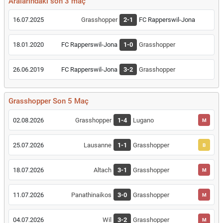
Aralarındaki son 3 maç
16.07.2025
Grasshopper
2-1
FC Rapperswil-Jona
18.01.2020
FC Rapperswil-Jona
1-0
Grasshopper
26.06.2019
FC Rapperswil-Jona
3-2
Grasshopper
Grasshopper Son 5 Maç
02.08.2026
Grasshopper
1-4
Lugano
M
25.07.2026
Lausanne
1-1
Grasshopper
B
18.07.2026
Altach
3-1
Grasshopper
M
11.07.2026
Panathinaikos
3-0
Grasshopper
M
04.07.2026
Wil
3-2
Grasshopper
M