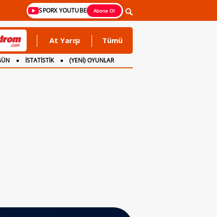
SPORX YOUTUBE
Abone Ol
At Yarışı
Tümü
GÜN
İSTATİSTİK
(YENİ) OYUNLAR