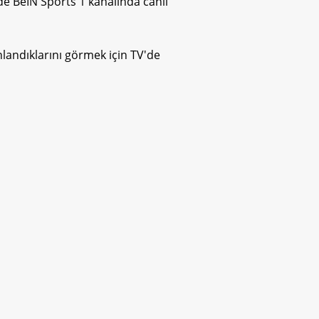
e BeIN Sports 1 kanalında canlı
landıklarını görmek için TV'de