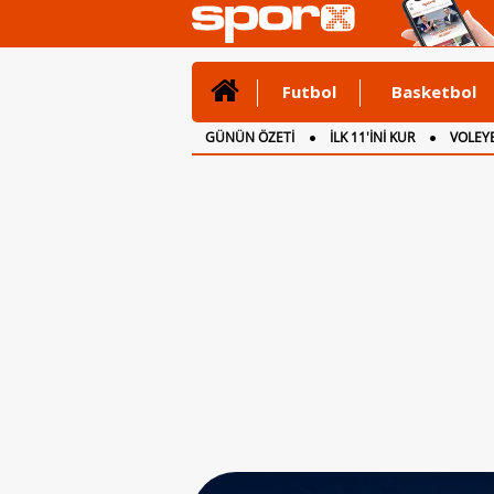
Futbol
Basketbol
GÜNÜN ÖZETİ
İLK 11'İNİ KUR
VOLEYB
CANLI ANLATIM
İNGİLTERE