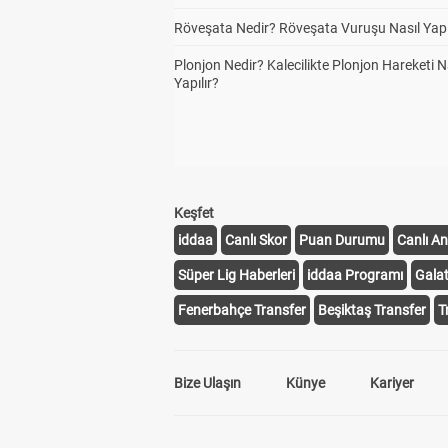
Röveşata Nedir? Röveşata Vuruşu Nasıl Yapı
Plonjon Nedir? Kalecilikte Plonjon Hareketi N
Yapılır?
Keşfet
iddaa
Canlı Skor
Puan Durumu
Canlı An
Süper Lig Haberleri
iddaa Programı
Gala
Fenerbahçe Transfer
Beşiktaş Transfer
T
Bize Ulaşın
Künye
Kariyer