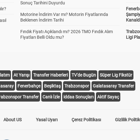
Sonuç Tarihini Duyurdu
lır?
Fenerb
Motorine İndirim Var mı? Motorin Fiyatlarında
Şampiy
Beklenen İndirim Tarihi
Kanald
asıl
Fındık Fiyatı Açıklandı mı? 2026 TMO Fındık Alım
Trabzo
Fiyatları Belli Oldu mu?
Ligi Pla
latım
At Yarışı
Transfer Haberleri
TV'de Bugün
Süper Lig Fikstür
tasaray
Fenerbahçe
Beşiktaş
Trabzonspor
Galatasaray Transfer
rabzonspor Transfer
Canlı İzle
iddaa Sonuçları
Aktif Sayaç
About US
Yasal Uyarı
Çerez Politikası
Gizlilik Politi