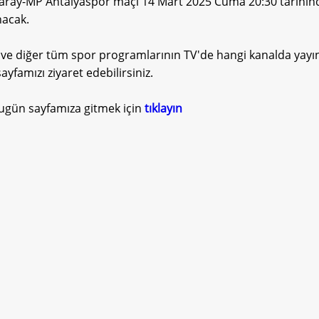
aray-MP Antalyaspor maçı 14 Mart 2025 Cuma 20:30 tarihind
nacak.
ve diğer tüm spor programlarının TV'de hangi kanalda yayın
yfamızı ziyaret edebilirsiniz.
ugün sayfamıza gitmek için
tıklayın