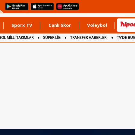
Sporx TV
Canlı Skor
Voleybol
OL MİLLİ TAKIMLAR
SÜPER LİG
TRANSFER HABERLERİ
TV'DE BU