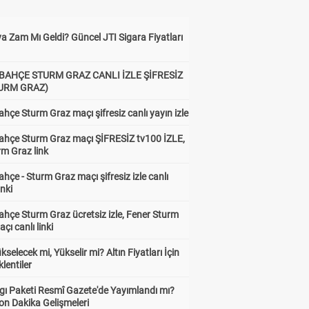
a Zam Mı Geldi? Güncel JTI Sigara Fiyatları
BAHÇE STURM GRAZ CANLI İZLE ŞİFRESİZ
TURM GRAZ)
hçe Sturm Graz maçı şifresiz canlı yayın izle
ahçe Sturm Graz maçı ŞİFRESİZ tv100 İZLE,
rm Graz link
hçe - Sturm Graz maçı şifresiz izle canlı
inki
hçe Sturm Graz ücretsiz izle, Fener Sturm
çı canlı linki
ükselecek mi, Yükselir mi? Altın Fiyatları İçin
lentiler
gı Paketi Resmî Gazete'de Yayımlandı mı?
on Dakika Gelişmeleri