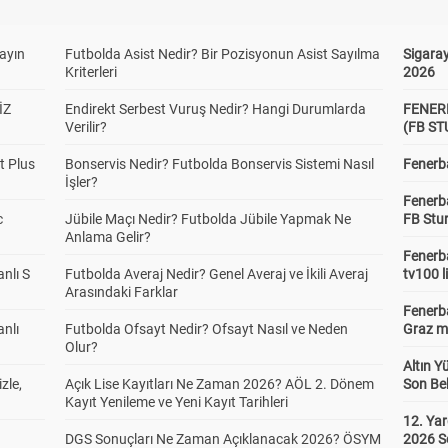
yayın
Futbolda Asist Nedir? Bir Pozisyonun Asist Sayılma
Sigaray
Kriterleri
2026
İZ
Endirekt Serbest Vuruş Nedir? Hangi Durumlarda
FENER
Verilir?
(FB S
t Plus
Bonservis Nedir? Futbolda Bonservis Sistemi Nasıl
Fenerba
İşler?
Fenerb
c
Jübile Maçı Nedir? Futbolda Jübile Yapmak Ne
FB Stu
Anlama Gelir?
Fenerba
anlı S
Futbolda Averaj Nedir? Genel Averaj ve İkili Averaj
tv100 l
Arasındaki Farklar
Fenerba
anlı
Futbolda Ofsayt Nedir? Ofsayt Nasıl ve Neden
Graz ma
Olur?
Altın Y
zle,
Açık Lise Kayıtları Ne Zaman 2026? AÖL 2. Dönem
Son Bek
Kayıt Yenileme ve Yeni Kayıt Tarihleri
12. Yar
DGS Sonuçları Ne Zaman Açıklanacak 2026? ÖSYM
2026 S