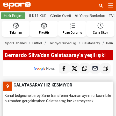
İLK11 KUR
Günün Özeti
At Yarışı Bankoları
TV'
Hızlı Erişim
Takımım
Fikstür
Puan Durumu
Canlı Skor
Spor Haberleri
Futbol
Trendyol Süper Lig
Galatasaray
Bernar
Bernardo Silva'dan Galatasaray'a yeşil ışık!
GALATASARAY HIZ KESMİYOR
9
Kanat bölgesine Leroy Sane transferini Haziran ayının ortasını bile
bulmadan gerçekleştiren Galatasaray, hız kesmeyecek.