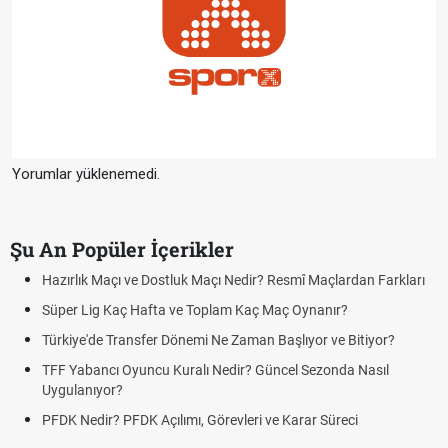
Yorumlar yüklenemedi.
Şu An Popüler İçerikler
çı Nedir? Resmî Maçlardan Farkları
Puan Durumunda AG, OM ve Diğ
plam Kaç Maç Oynanır?
Skor Ne Demek? Sporda Skor v
Ne Zaman Başlıyor ve Bitiyor?
Futbol Nasıl Oynanır? Temel Fut
Nedir? Güncel Sezonda Nasıl
Deplasman Golü Kuralı Nedir?
Uygulanıyor?
örevleri ve Karar Süreci
DGS Sonuçları Ne Zaman Açık
Tarihini Duyurdu