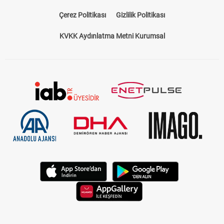
Bize Ulaşın
Künye
Kariyer
About US
Yasal Uyarı
Çerez Politikası
Gizlilik Politikası
KVKK Aydınlatma Metni Kurumsal