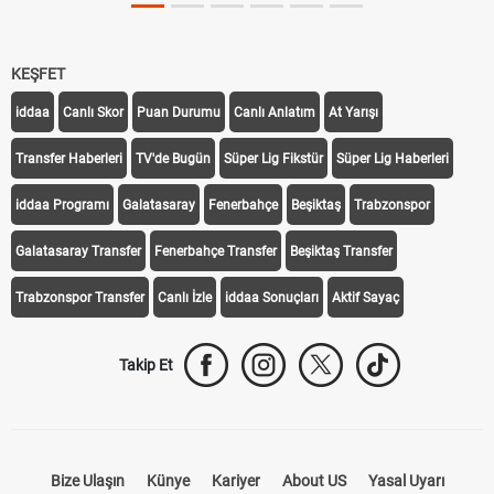
KEŞFET
iddaa
Canlı Skor
Puan Durumu
Canlı Anlatım
At Yarışı
Transfer Haberleri
TV'de Bugün
Süper Lig Fikstür
Süper Lig Haberleri
iddaa Programı
Galatasaray
Fenerbahçe
Beşiktaş
Trabzonspor
Galatasaray Transfer
Fenerbahçe Transfer
Beşiktaş Transfer
Trabzonspor Transfer
Canlı İzle
iddaa Sonuçları
Aktif Sayaç
Takip Et