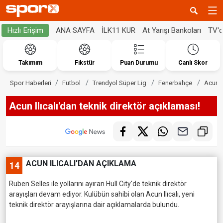
ANA SAYFA
İLK11 KUR
At Yarışı Bankoları
TV'
Hızlı Erişim
Takımım
Fikstür
Puan Durumu
Canlı Skor
Spor Haberleri
Futbol
Trendyol Süper Lig
Fenerbahçe
Acun I
Acun Ilıcalı'dan teknik direktör açıklaması!
ACUN ILICALI'DAN AÇIKLAMA
14
Ruben Selles ile yollarını ayıran Hull City'de teknik direktör
arayışları devam ediyor. Kulübün sahibi olan Acun Ilıcalı, yeni
teknik direktör arayışlarına dair açıklamalarda bulundu.