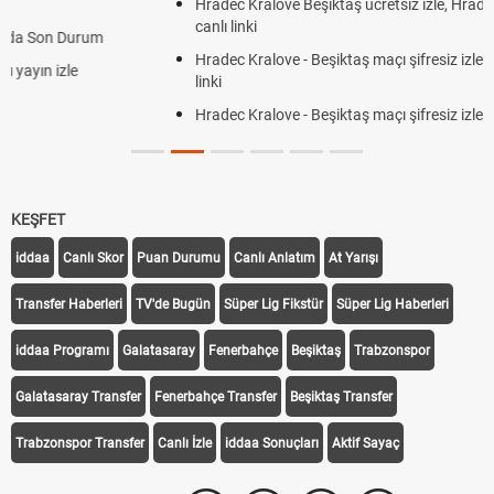
Hradec Kralove Beşiktaş ücretsiz izle, Hradec Kralove BJK maçı
canlı linki
Hradec Kralove - Beşiktaş maçı şifresiz izle canlı S Sport Plus
linki
Hradec Kralove - Beşiktaş maçı şifresiz izle canlı tv100 linki
KEŞFET
iddaa
Canlı Skor
Puan Durumu
Canlı Anlatım
At Yarışı
Transfer Haberleri
TV'de Bugün
Süper Lig Fikstür
Süper Lig Haberleri
iddaa Programı
Galatasaray
Fenerbahçe
Beşiktaş
Trabzonspor
Galatasaray Transfer
Fenerbahçe Transfer
Beşiktaş Transfer
Trabzonspor Transfer
Canlı İzle
iddaa Sonuçları
Aktif Sayaç