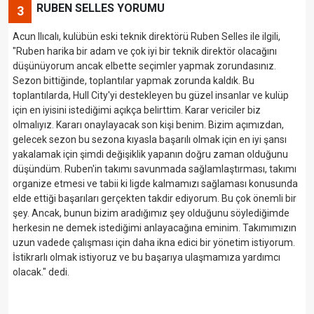
RUBEN SELLES YORUMU
3
Acun Ilıcalı, kulübün eski teknik direktörü Ruben Selles ile ilgili,
"Ruben harika bir adam ve çok iyi bir teknik direktör olacağını
düşünüyorum ancak elbette seçimler yapmak zorundasınız.
Sezon bittiğinde, toplantılar yapmak zorunda kaldık. Bu
toplantılarda, Hull City'yi destekleyen bu güzel insanlar ve kulüp
için en iyisini istediğimi açıkça belirttim. Karar vericiler biz
olmalıyız. Kararı onaylayacak son kişi benim. Bizim açımızdan,
gelecek sezon bu sezona kıyasla başarılı olmak için en iyi şansı
yakalamak için şimdi değişiklik yapanın doğru zaman olduğunu
düşündüm. Ruben'in takımı savunmada sağlamlaştırması, takımı
organize etmesi ve tabii ki ligde kalmamızı sağlaması konusunda
elde ettiği başarıları gerçekten takdir ediyorum. Bu çok önemli bir
şey. Ancak, bunun bizim aradığımız şey olduğunu söylediğimde
herkesin ne demek istediğimi anlayacağına eminim. Takımımızın
uzun vadede çalışması için daha ikna edici bir yönetim istiyorum.
İstikrarlı olmak istiyoruz ve bu başarıya ulaşmamıza yardımcı
olacak." dedi.