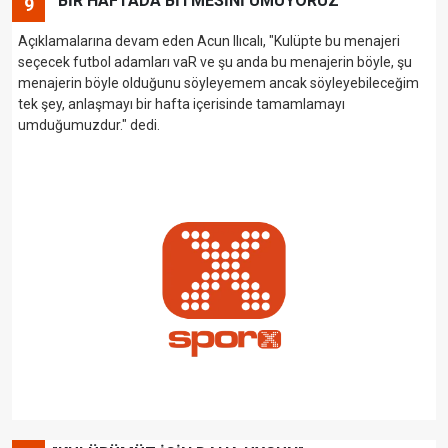
"BİR HAFTADA BİTMESİNİ UMUYORUZ"
9
Açıklamalarına devam eden Acun Ilıcalı, "Kulüpte bu menajeri
seçecek futbol adamları vaR ve şu anda bu menajerin böyle, şu
menajerin böyle olduğunu söyleyemem ancak söyleyebileceğim
tek şey, anlaşmayı bir hafta içerisinde tamamlamayı
umduğumuzdur." dedi.