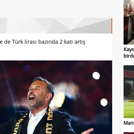
 de Türk lirası bazında 2 katı artış
Kays
bird
Mani