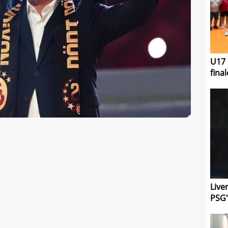
U17 
final
Live
PSG'