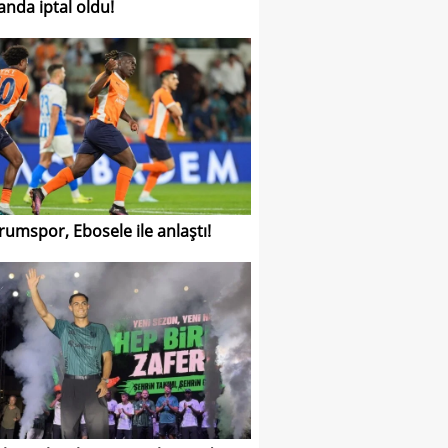
anda iptal oldu!
rumspor, Ebosele ile anlaştı!