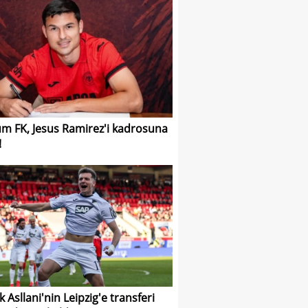
m FK, Jesus Ramirez'i kadrosuna
!
k Asllani'nin Leipzig'e transferi