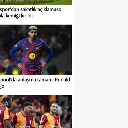
spor'dan sakatlık açıklaması:
la kemiği kırıldı"
rpool'da anlaşma tamam: Ronald
jo