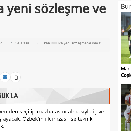
 yeni sözleşme ve
Bun
ig
Galatasaray
Okan Buruk'a yeni sözleşme ve dev zam!
Mani
Coşk
RUK'LA
eniden seçilip mazbatasını almasıyla iç ve
şlayacak. Özbek'in ilk imzası ise teknik
k.