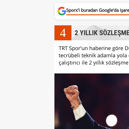
Sporx’i buradan Google’da işaret
4
2 YILLIK SÖZLEŞM
TRT Spor'un haberine göre D
tecrübeli teknik adamla yol
çalıştırıcı ile 2 yıllık sözleşm