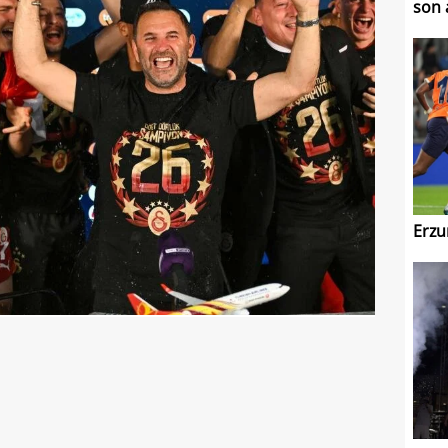
son 
Erzu