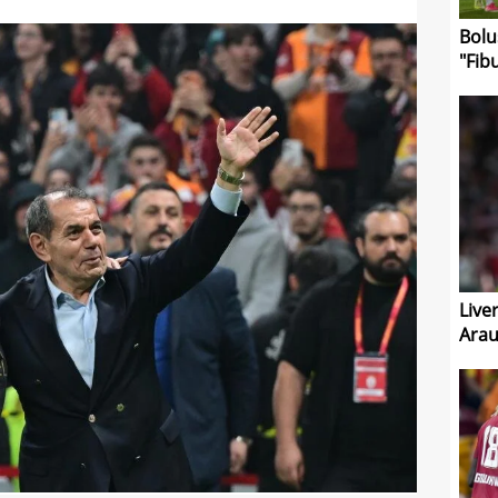
Bolu
"Fibu
Live
Arau