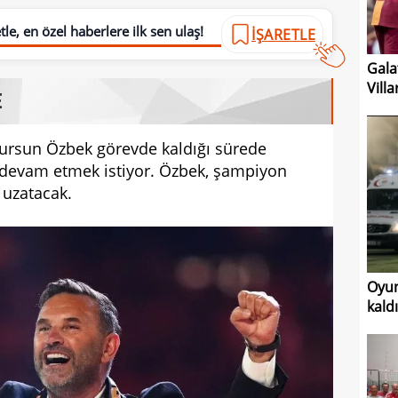
le, en özel haberlere ilk sen ulaş!
İŞARETLE
Gala
Vill
E
ursun Özbek görevde kaldığı sürede
a devam etmek istiyor. Özbek, şampiyon
e uzatacak.
Oyun
kaldı