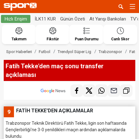
İLK11 KUR
Günün Özeti
At Yarışı Bankoları
TV'
Hızlı Erişim
Takımım
Fikstür
Puan Durumu
Canlı Skor
Spor Haberleri
Futbol
Trendyol Süper Lig
Trabzonspor
Fatih
Fatih Tekke'den maç sonu transfer
açıklaması
FATİH TEKKE'DEN AÇIKLAMALAR
9
Trabzonspor Teknik Direktörü Fatih Tekke, ligin son haftasında
Gençlerbirliği'ne 3-0 yenildikleri maçın ardından açıklamalarda
bulundu.