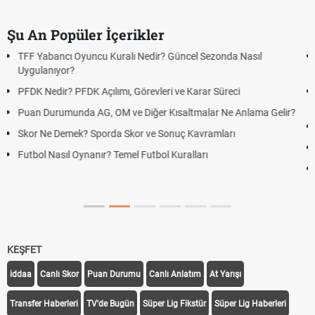
Şu An Popüler İçerikler
Deplasman Golü Kuralı Nedir? Hangi Organizasyonlarda
Uygulanıyor?
DGS Sonuçları Ne Zaman Açıklanacak 2026? ÖSYM Sonuç
Tarihini Duyurdu
Mazota İndirim Var mı? Motorin Fiyatlarında Son Durum
Hradec Kralove Beşiktaş maçı şifresiz canlı yayın izle
Hradec Kralove Beşiktaş CANLI İZLE ŞİFRESİZ (Hradec Kralove
BJK)
KEŞFET
iddaa
Canlı Skor
Puan Durumu
Canlı Anlatım
At Yarışı
Transfer Haberleri
TV'de Bugün
Süper Lig Fikstür
Süper Lig Haberleri