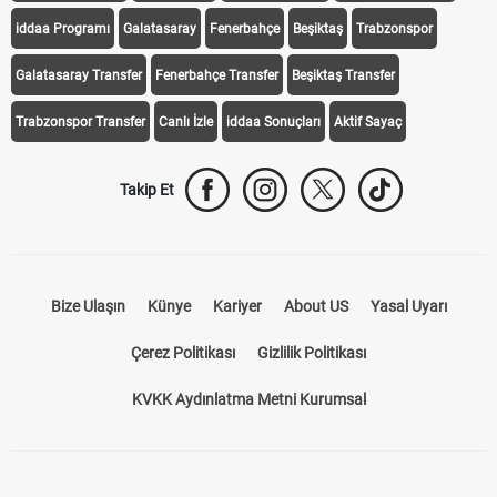
iddaa Programı
Galatasaray
Fenerbahçe
Beşiktaş
Trabzonspor
Galatasaray Transfer
Fenerbahçe Transfer
Beşiktaş Transfer
Trabzonspor Transfer
Canlı İzle
iddaa Sonuçları
Aktif Sayaç
Takip Et
Bize Ulaşın
Künye
Kariyer
About US
Yasal Uyarı
Çerez Politikası
Gizlilik Politikası
KVKK Aydınlatma Metni Kurumsal