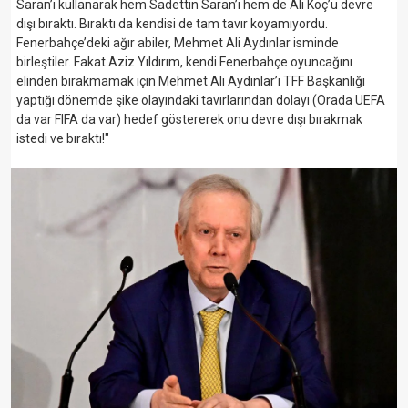
Saran’ı kullanarak hem Sadettin Saran’ı hem de Ali Koç’u devre
dışı bıraktı. Bıraktı da kendisi de tam tavır koyamıyordu.
Fenerbahçe’deki ağır abiler, Mehmet Ali Aydınlar isminde
birleştiler. Fakat Aziz Yıldırım, kendi Fenerbahçe oyuncağını
elinden bırakmamak için Mehmet Ali Aydınlar’ı TFF Başkanlığı
yaptığı dönemde şike olayındaki tavırlarından dolayı (Orada UEFA
da var FIFA da var) hedef göstererek onu devre dışı bırakmak
istedi ve bıraktı!"