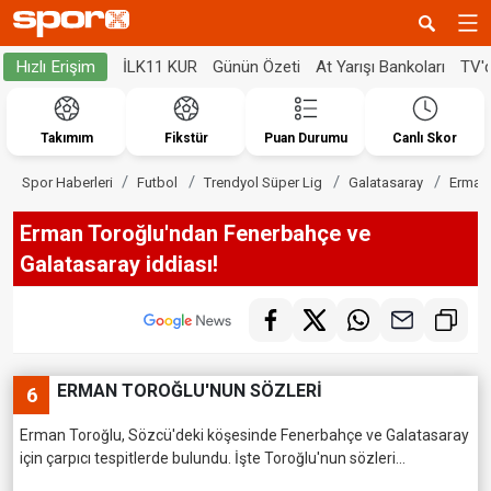
İLK11 KUR
Günün Özeti
At Yarışı Bankoları
TV'
Hızlı Erişim
Takımım
Fikstür
Puan Durumu
Canlı Skor
Spor Haberleri
Futbol
Trendyol Süper Lig
Galatasaray
Erman 
Erman Toroğlu'ndan Fenerbahçe ve
Galatasaray iddiası!
ERMAN TOROĞLU'NUN SÖZLERİ
6
Erman Toroğlu, Sözcü'deki köşesinde Fenerbahçe ve Galatasaray
için çarpıcı tespitlerde bulundu. İşte Toroğlu'nun sözleri...