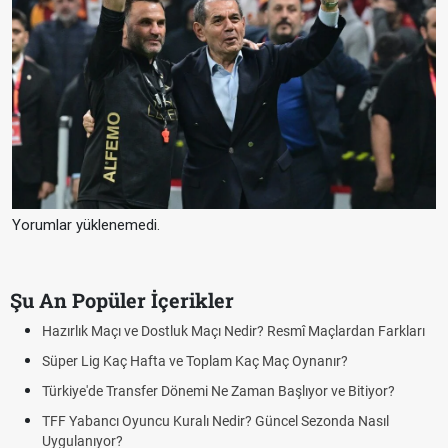
Yorumlar yüklenemedi.
Şu An Popüler İçerikler
Puan Durumunda AG, OM ve Diğer Kısaltmalar Ne Anlama Gelir?
Skor Ne Demek? Sporda Skor ve Sonuç Kavramları
Futbol Nasıl Oynanır? Temel Futbol Kuralları
Deplasman Golü Kuralı Nedir? Hangi Organizasyonlarda
Uygulanıyor?