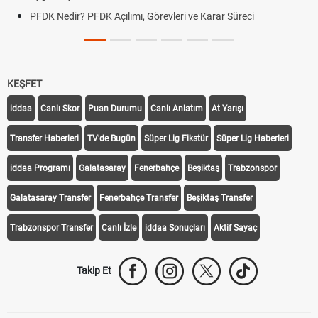
DGS Sonuçları Ne Zaman Açıklanacak 2026? ÖSYM Sonuç
Tarihini Duyurdu
KEŞFET
iddaa
Canlı Skor
Puan Durumu
Canlı Anlatım
At Yarışı
Transfer Haberleri
TV'de Bugün
Süper Lig Fikstür
Süper Lig Haberleri
iddaa Programı
Galatasaray
Fenerbahçe
Beşiktaş
Trabzonspor
Galatasaray Transfer
Fenerbahçe Transfer
Beşiktaş Transfer
Trabzonspor Transfer
Canlı İzle
iddaa Sonuçları
Aktif Sayaç
Takip Et