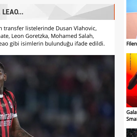
LEAO...
n transfer listelerinde Dusan Vlahovic,
nate, Leon Goretzka, Mohamed Salah,
ao gibi isimlerin bulunduğu ifade edildi.
File
Gala
Smai