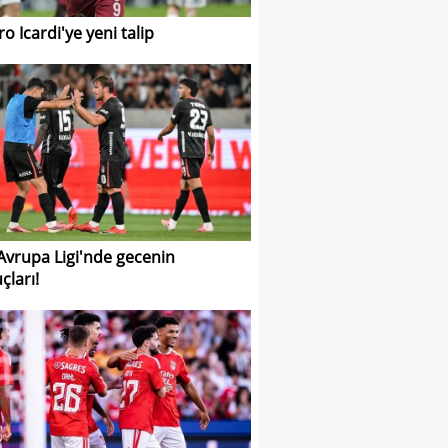
o Icardi'ye yeni talip
 Avrupa Ligi'nde gecenin
çları!