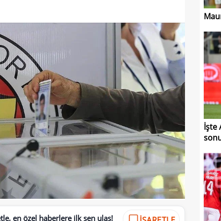
Maur
İşte
sonu
le, en özel haberlere ilk sen ulaş!
İŞARETLE