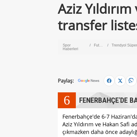
Aziz Yıldırım
transfer liste
Spor
Futbol
Trendyol Süper Li
Haberleri
Paylaş:
6
FENERBAHÇE'DE BA
Fenerbahçe'de 6-7 Haziran'da
Aziz Yıldırım ve Hakan Safi a
çıkmazken daha önce adaylığın