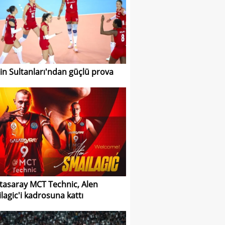
nin Sultanları'ndan güçlü prova
tasaray MCT Technic, Alen
lagic'i kadrosuna kattı