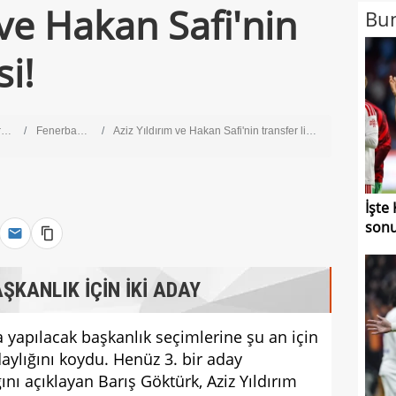
 ve Hakan Safi'nin
Bun
si!
g
Fenerbahçe
Aziz Yıldırım ve Hakan Safi'nin transfer listesi!
İşte
sonu
ŞKANLIK İÇİN İKİ ADAY
 yapılacak başkanlık seçimlerine şu an için
daylığını koydu. Henüz 3. bir aday
ı açıklayan Barış Göktürk, Aziz Yıldırım