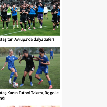
ktaş'tan Avrupa'da dalya zaferi
ktaş Kadın Futbol Takımı, üç golle
ndı