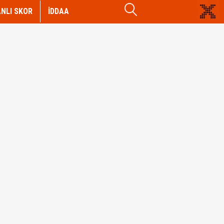
NLI SKOR
İDDAA