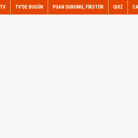
TV
TV'DE BUGÜN
PUAN DURUMU, FİKSTÜR
QUIZ
CA