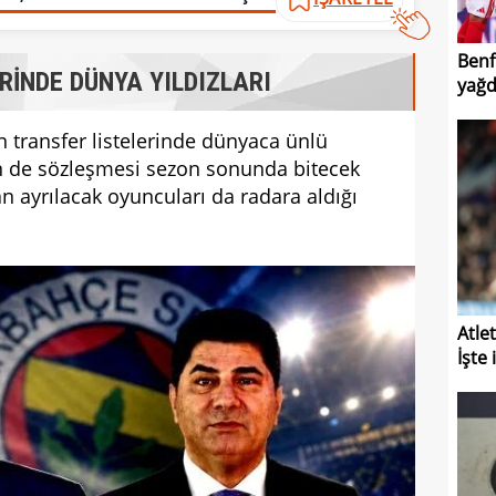
Benf
RİNDE DÜNYA YILDIZLARI
yağd
in transfer listelerinde dünyaca ünlü
min de sözleşmesi sezon sonunda bitecek
an ayrılacak oyuncuları da radara aldığı
Atle
İşte