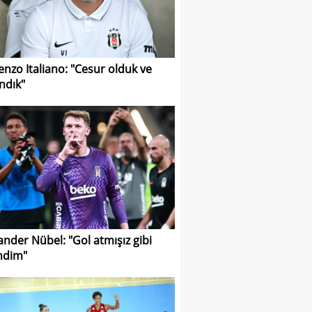
enzo Italiano: "Cesur olduk ve
ndık"
ander Nübel: "Gol atmışız gibi
ndim"