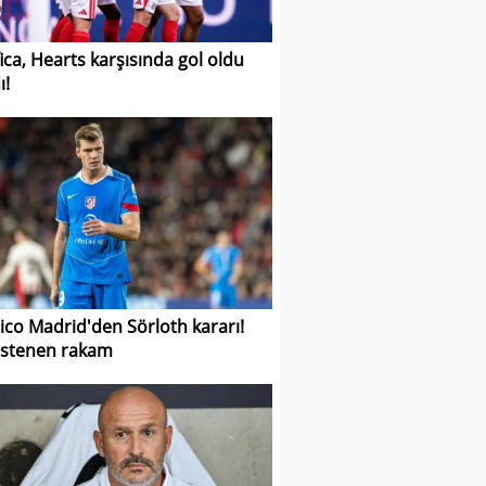
ica, Hearts karşısında gol oldu
ı!
tico Madrid'den Sörloth kararı!
 istenen rakam