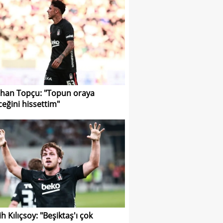
han Topçu: "Topun oraya
ceğini hissettim"
h Kılıçsoy: "Beşiktaş'ı çok