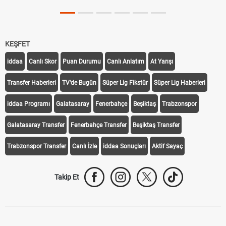
KEŞFET
iddaa
Canlı Skor
Puan Durumu
Canlı Anlatım
At Yarışı
Transfer Haberleri
TV'de Bugün
Süper Lig Fikstür
Süper Lig Haberleri
iddaa Programı
Galatasaray
Fenerbahçe
Beşiktaş
Trabzonspor
Galatasaray Transfer
Fenerbahçe Transfer
Beşiktaş Transfer
Trabzonspor Transfer
Canlı İzle
iddaa Sonuçları
Aktif Sayaç
Takip Et