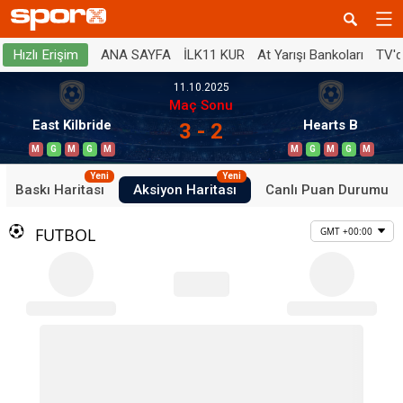
ANA SAYFA
İLK11 KUR
At Yarışı Bankoları
TV'
Hızlı Erişim
11.10.2025
Maç Sonu
East Kilbride
Hearts B
3 - 2
M
G
M
G
M
M
G
M
G
M
Yeni
Yeni
Baskı Haritası
Aksiyon Haritası
Canlı Puan Durumu
FUTBOL
GMT +00:00