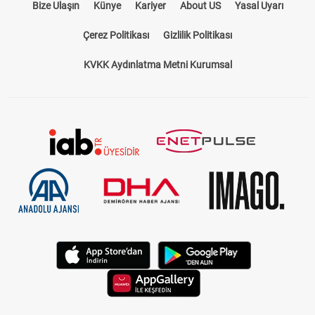
Bize Ulaşın
Künye
Kariyer
About US
Yasal Uyarı
Çerez Politikası
Gizlilik Politikası
KVKK Aydınlatma Metni Kurumsal