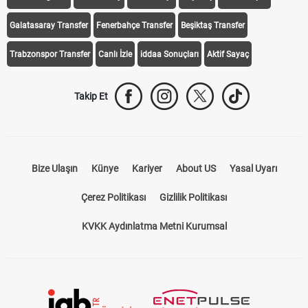
Galatasaray Transfer
Fenerbahçe Transfer
Beşiktaş Transfer
Trabzonspor Transfer
Canlı İzle
iddaa Sonuçları
Aktif Sayaç
Takip Et
Bize Ulaşın
Künye
Kariyer
About US
Yasal Uyarı
Çerez Politikası
Gizlilik Politikası
KVKK Aydınlatma Metni Kurumsal