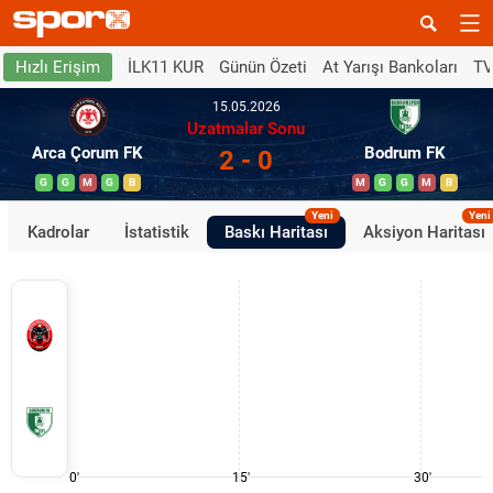
İLK11 KUR
Günün Özeti
At Yarışı Bankoları
TV
Hızlı Erişim
15.05.2026
Uzatmalar Sonu
Arca Çorum FK
Bodrum FK
2 - 0
G
G
M
G
B
M
G
G
M
B
Yeni
Yeni
Kadrolar
İstatistik
Baskı Haritası
Aksiyon Haritası
0'
15'
30'