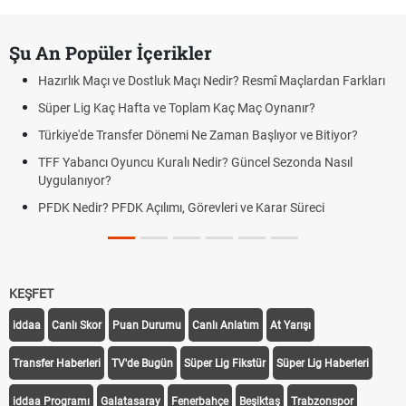
Şu An Popüler İçerikler
Hazırlık Maçı ve Dostluk Maçı Nedir? Resmî Maçlardan Farkları
Süper Lig Kaç Hafta ve Toplam Kaç Maç Oynanır?
Türkiye'de Transfer Dönemi Ne Zaman Başlıyor ve Bitiyor?
TFF Yabancı Oyuncu Kuralı Nedir? Güncel Sezonda Nasıl
Uygulanıyor?
PFDK Nedir? PFDK Açılımı, Görevleri ve Karar Süreci
KEŞFET
iddaa
Canlı Skor
Puan Durumu
Canlı Anlatım
At Yarışı
Transfer Haberleri
TV'de Bugün
Süper Lig Fikstür
Süper Lig Haberleri
iddaa Programı
Galatasaray
Fenerbahçe
Beşiktaş
Trabzonspor