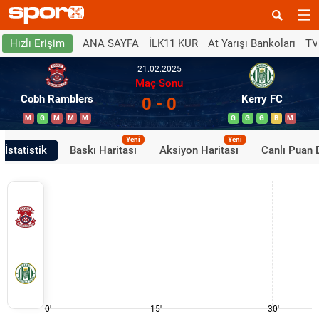
ANA SAYFA
İLK11 KUR
At Yarışı Bankoları
TV
Hızlı Erişim
21.02.2025
Maç Sonu
Cobh Ramblers
Kerry FC
0 - 0
M
G
M
M
M
G
G
G
B
M
Yeni
Yeni
İstatistik
Baskı Haritası
Aksiyon Haritası
Canlı Puan
0'
15'
30'