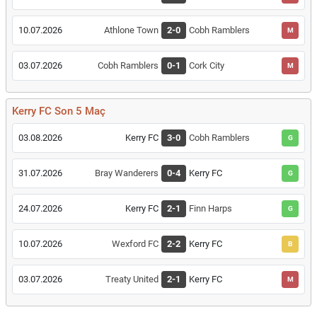
10.07.2026
Athlone Town
2-0
Cobh Ramblers
M
03.07.2026
Cobh Ramblers
0-1
Cork City
M
Kerry FC Son 5 Maç
03.08.2026
Kerry FC
3-0
Cobh Ramblers
G
31.07.2026
Bray Wanderers
0-4
Kerry FC
G
24.07.2026
Kerry FC
2-1
Finn Harps
G
10.07.2026
Wexford FC
2-2
Kerry FC
B
03.07.2026
Treaty United
2-1
Kerry FC
M