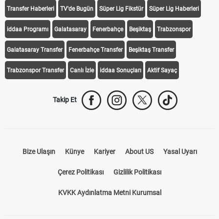
Transfer Haberleri
TV'de Bugün
Süper Lig Fikstür
Süper Lig Haberleri
iddaa Programı
Galatasaray
Fenerbahçe
Beşiktaş
Trabzonspor
Galatasaray Transfer
Fenerbahçe Transfer
Beşiktaş Transfer
Trabzonspor Transfer
Canlı İzle
iddaa Sonuçları
Aktif Sayaç
Takip Et
Bize Ulaşın
Künye
Kariyer
About US
Yasal Uyarı
Çerez Politikası
Gizlilik Politikası
KVKK Aydınlatma Metni Kurumsal