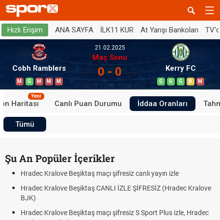
ANA SAYFA
İLK11 KUR
At Yarışı Bankoları
TV'
Hızlı Erişim
21.02.2025
Maç Sonu
Cobh Ramblers
Kerry FC
0 - 0
M
G
M
M
M
G
G
G
B
M
Yeni
on Haritası
Canlı Puan Durumu
İddaa Oranları
Tahm
Tümü
Şu An Popüler İçerikler
Hradec Kralove Beşiktaş maçı şifresiz canlı yayın izle
Hradec Kralove Beşiktaş CANLI İZLE ŞİFRESİZ (Hradec Kralove
BJK)
Hradec Kralove Beşiktaş maçı şifresiz S Sport Plus izle, Hradec