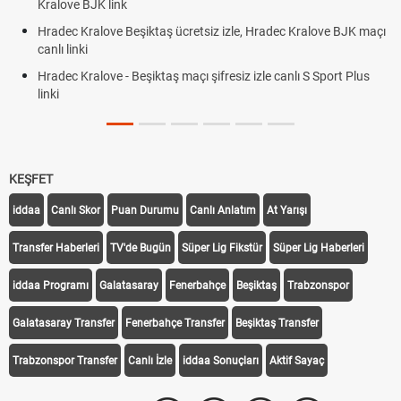
Kralove BJK link
Hradec Kralove Beşiktaş ücretsiz izle, Hradec Kralove BJK maçı
canlı linki
Hradec Kralove - Beşiktaş maçı şifresiz izle canlı S Sport Plus
linki
KEŞFET
iddaa
Canlı Skor
Puan Durumu
Canlı Anlatım
At Yarışı
Transfer Haberleri
TV'de Bugün
Süper Lig Fikstür
Süper Lig Haberleri
iddaa Programı
Galatasaray
Fenerbahçe
Beşiktaş
Trabzonspor
Galatasaray Transfer
Fenerbahçe Transfer
Beşiktaş Transfer
Trabzonspor Transfer
Canlı İzle
iddaa Sonuçları
Aktif Sayaç