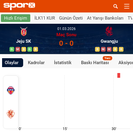
İLK11 KUR
Günün Özeti
At Yarışı Bankoları
TV
Hızlı Erişim
01.03.2026
Maç Sonu
Jeju SK
Gwangju
0 - 0
G
M
B
G
B
B
M
M
B
B
Yeni
Olaylar
Kadrolar
İstatistik
Baskı Haritası
Aksiyon
0'
15'
30'