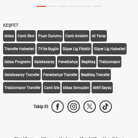
KEŞFET
iddaa
Canlı Skor
Puan Durumu
Canlı Anlatım
At Yarışı
Transfer Haberleri
TV'de Bugün
Süper Lig Fikstür
Süper Lig Haberleri
iddaa Programı
Galatasaray
Fenerbahçe
Beşiktaş
Trabzonspor
Galatasaray Transfer
Fenerbahçe Transfer
Beşiktaş Transfer
Trabzonspor Transfer
Canlı İzle
iddaa Sonuçları
Aktif Sayaç
Takip Et