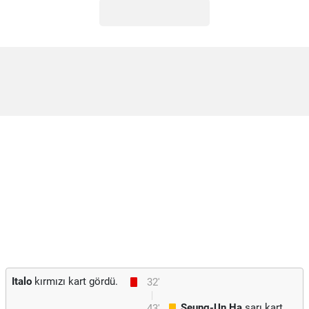
Italo
kırmızı kart gördü.
32'
Seung-Un Ha
sarı kart
43'