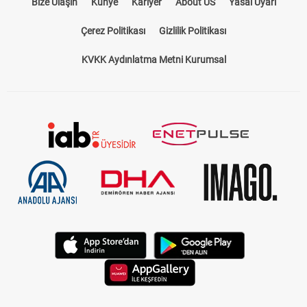
Bize Ulaşın
Künye
Kariyer
About US
Yasal Uyarı
Çerez Politikası
Gizlilik Politikası
KVKK Aydınlatma Metni Kurumsal