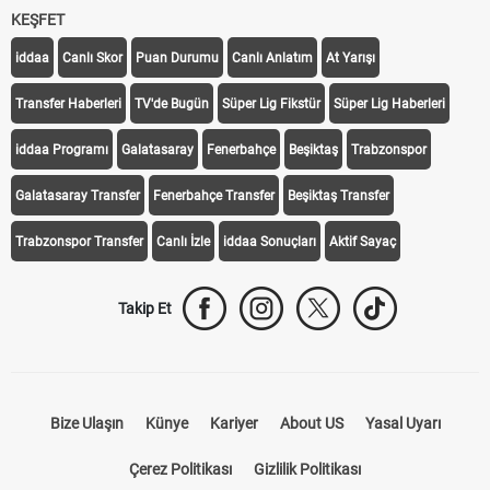
KEŞFET
iddaa
Canlı Skor
Puan Durumu
Canlı Anlatım
At Yarışı
Transfer Haberleri
TV'de Bugün
Süper Lig Fikstür
Süper Lig Haberleri
iddaa Programı
Galatasaray
Fenerbahçe
Beşiktaş
Trabzonspor
Galatasaray Transfer
Fenerbahçe Transfer
Beşiktaş Transfer
Trabzonspor Transfer
Canlı İzle
iddaa Sonuçları
Aktif Sayaç
Takip Et
Bize Ulaşın
Künye
Kariyer
About US
Yasal Uyarı
Çerez Politikası
Gizlilik Politikası