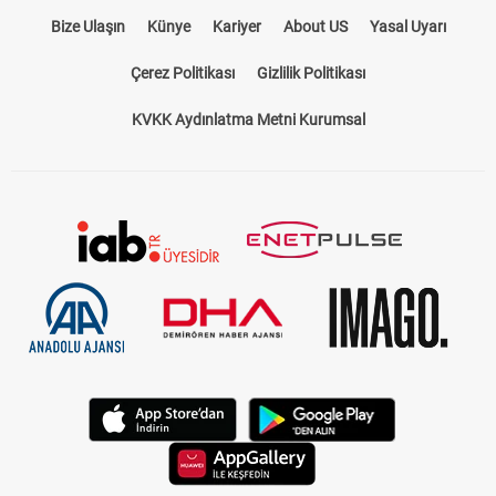
Bize Ulaşın
Künye
Kariyer
About US
Yasal Uyarı
Çerez Politikası
Gizlilik Politikası
KVKK Aydınlatma Metni Kurumsal