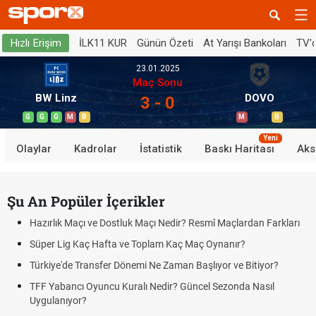
İLK11 KUR
Günün Özeti
At Yarışı Bankoları
TV'
Hızlı Erişim
23.01.2025
Maç Sonu
BW Linz
DOVO
3 - 0
G
G
G
M
B
M
B
Yeni
Olaylar
Kadrolar
İstatistik
Baskı Haritası
Aks
Şu An Popüler İçerikler
Hazırlık Maçı ve Dostluk Maçı Nedir? Resmî Maçlardan Farkları
Süper Lig Kaç Hafta ve Toplam Kaç Maç Oynanır?
Türkiye'de Transfer Dönemi Ne Zaman Başlıyor ve Bitiyor?
TFF Yabancı Oyuncu Kuralı Nedir? Güncel Sezonda Nasıl
Uygulanıyor?