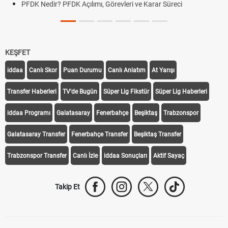
PFDK Nedir? PFDK Açılımı, Görevleri ve Karar Süreci
KEŞFET
iddaa
Canlı Skor
Puan Durumu
Canlı Anlatım
At Yarışı
Transfer Haberleri
TV'de Bugün
Süper Lig Fikstür
Süper Lig Haberleri
iddaa Programı
Galatasaray
Fenerbahçe
Beşiktaş
Trabzonspor
Galatasaray Transfer
Fenerbahçe Transfer
Beşiktaş Transfer
Trabzonspor Transfer
Canlı İzle
iddaa Sonuçları
Aktif Sayaç
Takip Et