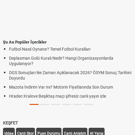
Şu An Popüler İçerikler
Futbol Nasıl Oynanır? Temel Futbol Kuralları
Deplasman Golü Kuralı Nedir? Hangi Organizasyonlarda
Uygulanıyor?
DGS Sonuçları Ne Zaman Açıklanacak 2026? ÖSYM Sonuç Tarihini
Duyurdu
Mazota İndirim Var mı? Motorin Fiyatlarında Son Durum
Hradec Kralove Beşiktaş maçı şifresiz canlı yayın izle
KEŞFET
iddaa
Canlı Skor
Puan Durumu
Canlı Anlatım
At Yarışı