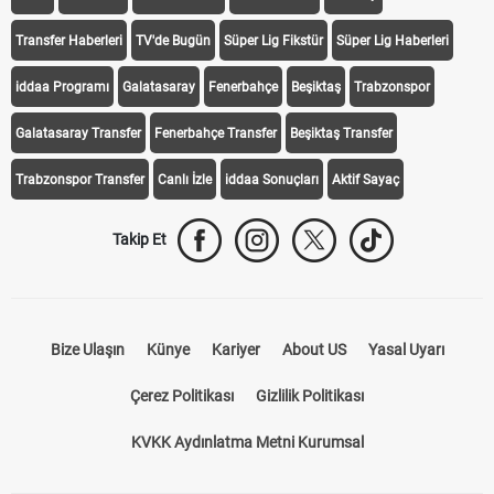
Transfer Haberleri
TV'de Bugün
Süper Lig Fikstür
Süper Lig Haberleri
iddaa Programı
Galatasaray
Fenerbahçe
Beşiktaş
Trabzonspor
Galatasaray Transfer
Fenerbahçe Transfer
Beşiktaş Transfer
Trabzonspor Transfer
Canlı İzle
iddaa Sonuçları
Aktif Sayaç
Takip Et
Bize Ulaşın
Künye
Kariyer
About US
Yasal Uyarı
Çerez Politikası
Gizlilik Politikası
KVKK Aydınlatma Metni Kurumsal