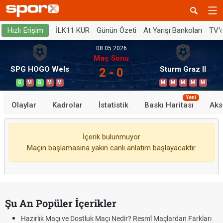
İLK11 KUR
Günün Özeti
At Yarışı Bankoları
TV'
Hızlı Erişim
08.05.2026
Maç Sonu
SPG HOGO Wels
Sturm Graz II
2 - 0
G
M
G
M
M
M
M
M
M
M
Yeni
Olaylar
Kadrolar
İstatistik
Baskı Haritası
Aks
İçerik bulunmuyor
Maçın başlamasına yakın canlı anlatım başlayacaktır.
Şu An Popüler İçerikler
Hazırlık Maçı ve Dostluk Maçı Nedir? Resmî Maçlardan Farkları