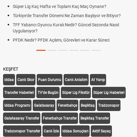
Süper Lig Kaç Hafta ve Toplam Kaç Maç Oynanır?
Türkiye'de Transfer Dönemi Ne Zaman Başlıyor ve Bitiyor?
TFF Yabancı Oyuncu Kuralı Nedir? Güncel Sezonda Nasıl
Uygulanıyor?
PFDK Nedir? PFDK Açılımı, Görevleri ve Karar Süreci
KEŞFET
iddaa
Canlı Skor
Puan Durumu
Canlı Anlatım
At Yarışı
Transfer Haberleri
TV'de Bugün
Süper Lig Fikstür
Süper Lig Haberleri
iddaa Programı
Galatasaray
Fenerbahçe
Beşiktaş
Trabzonspor
Galatasaray Transfer
Fenerbahçe Transfer
Beşiktaş Transfer
Trabzonspor Transfer
Canlı İzle
iddaa Sonuçları
Aktif Sayaç