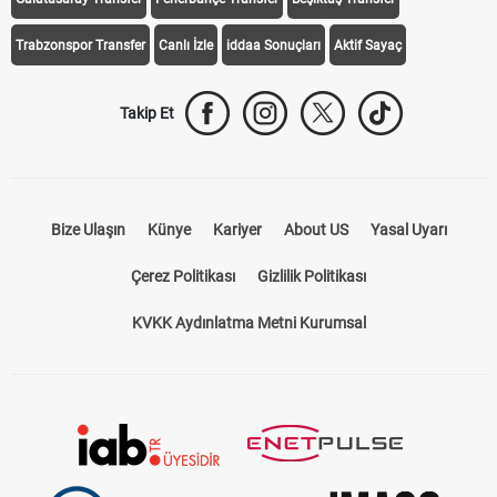
Trabzonspor Transfer
Canlı İzle
iddaa Sonuçları
Aktif Sayaç
Takip Et
Bize Ulaşın
Künye
Kariyer
About US
Yasal Uyarı
Çerez Politikası
Gizlilik Politikası
KVKK Aydınlatma Metni Kurumsal