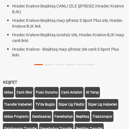
Hradec Kralove Beşiktaş CANLI İZLE ŞİFRESİZ (Hradec Kralove
BJK)
Hradec Kralove Beşiktaş maçı şifresiz S Sport Plus izle, Hradec
Kralove BJK link
Hradec Kralove Beşiktaş ücretsiz izle, Hradec Kralove BJK maçı
canlı linki
Hradec Kralove - Beşiktaş maçı şifresiz izle canlı S Sport Plus
linki
KEŞFET
iddaa
Canlı Skor
Puan Durumu
Canlı Anlatım
At Yarışı
Transfer Haberleri
TV'de Bugün
Süper Lig Fikstür
Süper Lig Haberleri
iddaa Programı
Galatasaray
Fenerbahçe
Beşiktaş
Trabzonspor
Galatasaray Transfer
Fenerbahçe Transfer
Beşiktaş Transfer