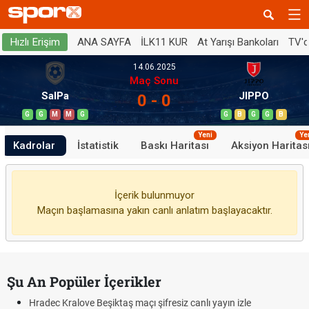
ANA SAYFA
İLK11 KUR
At Yarışı Bankoları
TV'
Hızlı Erişim
14.06.2025
Maç Sonu
SalPa
JIPPO
0 - 0
G
G
M
M
G
G
B
G
G
B
Yeni
Ye
Kadrolar
İstatistik
Baskı Haritası
Aksiyon Haritas
İçerik bulunmuyor
Maçın başlamasına yakın canlı anlatım başlayacaktır.
Şu An Popüler İçerikler
Hradec Kralove Beşiktaş maçı şifresiz canlı yayın izle