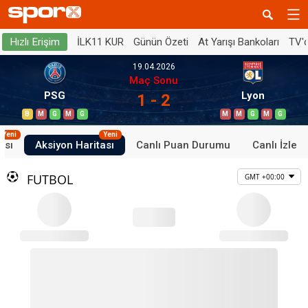
İLK11 KUR
Günün Özeti
At Yarışı Bankoları
TV'
Hızlı Erişim
19.04.2026
Maç Sonu
PSG
Lyon
1 - 2
B
M
G
M
G
M
M
G
M
G
Yeni
Yeni
ası
Aksiyon Haritası
Canlı Puan Durumu
Canlı İzle
FUTBOL
GMT +00:00