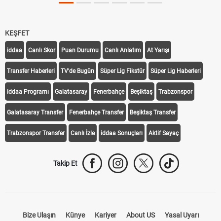
KEŞFET
iddaa
Canlı Skor
Puan Durumu
Canlı Anlatım
At Yarışı
Transfer Haberleri
TV'de Bugün
Süper Lig Fikstür
Süper Lig Haberleri
iddaa Programı
Galatasaray
Fenerbahçe
Beşiktaş
Trabzonspor
Galatasaray Transfer
Fenerbahçe Transfer
Beşiktaş Transfer
Trabzonspor Transfer
Canlı İzle
iddaa Sonuçları
Aktif Sayaç
Takip Et
Bize Ulaşın
Künye
Kariyer
About US
Yasal Uyarı