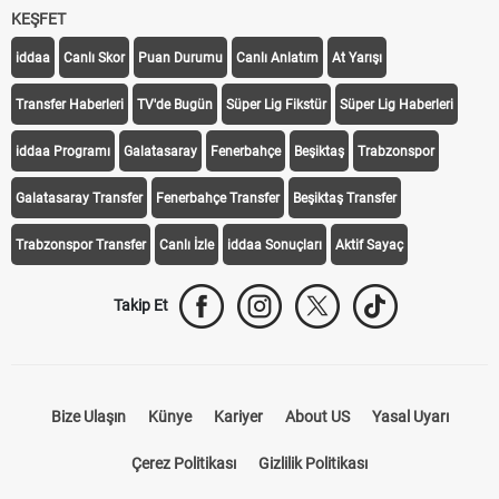
KEŞFET
iddaa
Canlı Skor
Puan Durumu
Canlı Anlatım
At Yarışı
Transfer Haberleri
TV'de Bugün
Süper Lig Fikstür
Süper Lig Haberleri
iddaa Programı
Galatasaray
Fenerbahçe
Beşiktaş
Trabzonspor
Galatasaray Transfer
Fenerbahçe Transfer
Beşiktaş Transfer
Trabzonspor Transfer
Canlı İzle
iddaa Sonuçları
Aktif Sayaç
Takip Et
Bize Ulaşın
Künye
Kariyer
About US
Yasal Uyarı
Çerez Politikası
Gizlilik Politikası