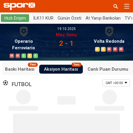
İLK11 KUR
Günün Özeti
At Yarışı Bankoları
TV'
Hızlı Erişim
19.10.2025
Maç Sonu
Operario
Volta Redonda
2 - 1
Ferroviario
B
B
M
M
M
M
M
G
B
G
Yeni
Yeni
Baskı Haritası
Aksiyon Haritası
Canlı Puan Durumu
FUTBOL
GMT +00:00