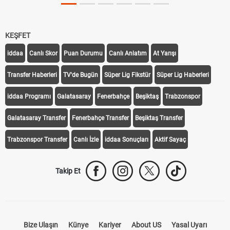
KEŞFET
iddaa
Canlı Skor
Puan Durumu
Canlı Anlatım
At Yarışı
Transfer Haberleri
TV'de Bugün
Süper Lig Fikstür
Süper Lig Haberleri
iddaa Programı
Galatasaray
Fenerbahçe
Beşiktaş
Trabzonspor
Galatasaray Transfer
Fenerbahçe Transfer
Beşiktaş Transfer
Trabzonspor Transfer
Canlı İzle
iddaa Sonuçları
Aktif Sayaç
Takip Et
Bize Ulaşın
Künye
Kariyer
About US
Yasal Uyarı