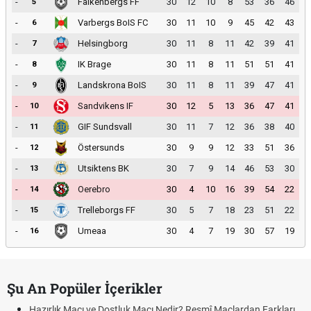
-
Falkenbergs FF
30
12
10
8
53
36
46
5
-
Varbergs BoIS FC
30
11
10
9
45
42
43
6
-
Helsingborg
30
11
8
11
42
39
41
7
-
IK Brage
30
11
8
11
51
51
41
8
-
Landskrona BoIS
30
11
8
11
39
47
41
9
-
Sandvikens IF
30
12
5
13
36
47
41
10
-
GIF Sundsvall
30
11
7
12
36
38
40
11
-
Östersunds
30
9
9
12
33
51
36
12
-
Utsiktens BK
30
7
9
14
46
53
30
13
-
Oerebro
30
4
10
16
39
54
22
14
-
Trelleborgs FF
30
5
7
18
23
51
22
15
-
Umeaa
30
4
7
19
30
57
19
16
Şu An Popüler İçerikler
Hazırlık Maçı ve Dostluk Maçı Nedir? Resmî Maçlardan Farkları