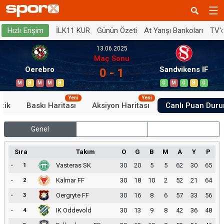
İLK11 KUR
Günün Özeti
At Yarışı Bankoları
TV'
Hızlı Erişim
13.06.2025
Maç Sonu
Oerebro
Sandvikens IF
0 - 1
M
B
M
M
B
G
M
G
B
G
Yeni
Yeni
stik
Baskı Haritası
Aksiyon Haritası
Canlı Puan Dur
Genel
İç Saha
Dış Saha
Sıra
Takım
O
G
B
M
A
Y
P
-
Vasteras SK
30
20
5
5
62
30
65
1
-
Kalmar FF
30
18
10
2
52
21
64
2
-
Oergryte FF
30
16
8
6
57
33
56
3
-
IK Oddevold
30
13
9
8
42
36
48
4