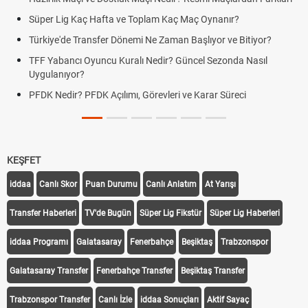
Süper Lig Kaç Hafta ve Toplam Kaç Maç Oynanır?
Türkiye'de Transfer Dönemi Ne Zaman Başlıyor ve Bitiyor?
TFF Yabancı Oyuncu Kuralı Nedir? Güncel Sezonda Nasıl
Uygulanıyor?
PFDK Nedir? PFDK Açılımı, Görevleri ve Karar Süreci
KEŞFET
iddaa
Canlı Skor
Puan Durumu
Canlı Anlatım
At Yarışı
Transfer Haberleri
TV'de Bugün
Süper Lig Fikstür
Süper Lig Haberleri
iddaa Programı
Galatasaray
Fenerbahçe
Beşiktaş
Trabzonspor
Galatasaray Transfer
Fenerbahçe Transfer
Beşiktaş Transfer
Trabzonspor Transfer
Canlı İzle
iddaa Sonuçları
Aktif Sayaç