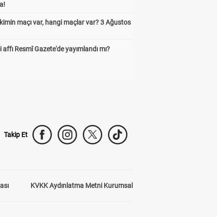
a!
kimin maçı var, hangi maçlar var? 3 Ağustos
 affı Resmî Gazete'de yayımlandı mı?
Takip Et
kası
KVKK Aydınlatma Metni Kurumsal