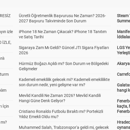
RESİZ
Ücretli Öğretmenlik Başvurusu Ne Zaman? 2026-
Steam 
2027 Başvuru Takviminde Son Durum
Summer 
yın izle
iPhone 18 Ne Zaman Çıkacak? iPhone 18 Tanıtım
Manifes
ve Satış Tarihi
İddiala
 İZLE,
Sigaraya Zam Mı Geldi? Güncel JTI Sigara Fiyatları
LGS Yer
2026
Yerleş
nlı
Hürmüz Boğazı Açıldı mı? Son Durum ve Bölgedeki
Akaryak
Gelişmeler
Sturm
Carrefo
Kademeli emeklilik gelecek mi? Kademeli emeklilikte
son durum nedir, yeni gelişme var mı?
Galatas
Alım
hangi 
Mevlid Kandili Ne Zaman 2026? Mevlid Kandili
Hangi Güne Denk Geliyor?
Fenerb
ı İçin
kaçta,
Cristiano Ronaldo Futbolu Bıraktı mı? Portekizli
Fenerba
Yıldız Emekli Oldu mu?
 mı?
Hradec
Muhammed Salah, Trabzonspor'a geldi mi, gelecek
oynana