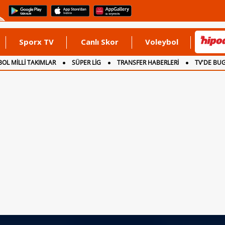
Sporx TV
Canlı Skor
Voleybol
OL MİLLİ TAKIMLAR
SÜPER LİG
TRANSFER HABERLERİ
TV'DE BU