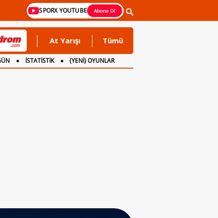
SPORX YOUTUBE
Abone Ol
At Yarışı
Tümü
GÜN
İSTATİSTİK
(YENİ) OYUNLAR