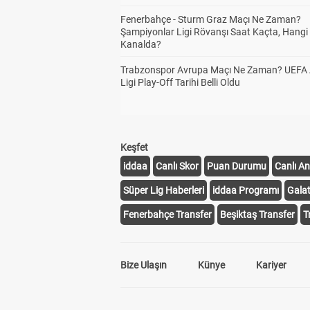
Fenerbahçe - Sturm Graz Maçı Ne Zaman?
Şampiyonlar Ligi Rövanşı Saat Kaçta, Hangi
Kanalda?
Trabzonspor Avrupa Maçı Ne Zaman? UEFA
Ligi Play-Off Tarihi Belli Oldu
Keşfet
iddaa
Canlı Skor
Puan Durumu
Canlı An
Süper Lig Haberleri
iddaa Programı
Gala
Fenerbahçe Transfer
Beşiktaş Transfer
T
Bize Ulaşın
Künye
Kariyer