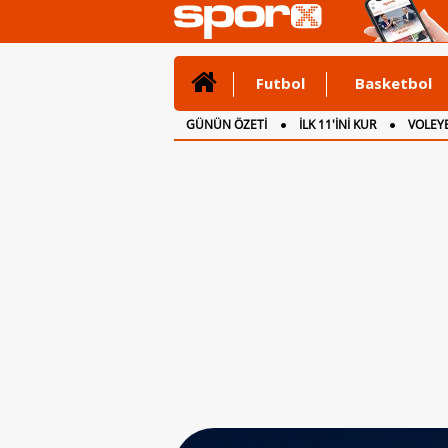
Futbol
Basketbol
GÜNÜN ÖZETİ
İLK 11'İNİ KUR
VOLEYB
CANLI ANLATIM
İNGİLTERE