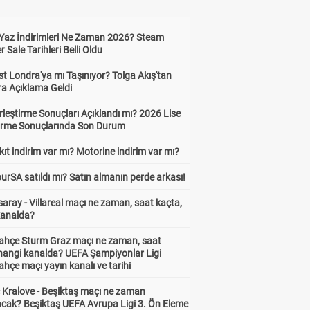
Yaz İndirimleri Ne Zaman 2026? Steam
Sale Tarihleri Belli Oldu
t Londra'ya mı Taşınıyor? Tolga Akış'tan
ra Açıklama Geldi
leştirme Sonuçları Açıklandı mı? 2026 Lise
tirme Sonuçlarında Son Durum
ıt indirim var mı? Motorine indirim var mı?
urSA satıldı mı? Satın almanın perde arkası!
aray - Villareal maçı ne zaman, saat kaçta,
kanalda?
ahçe Sturm Graz maçı ne zaman, saat
 hangi kanalda? UEFA Şampiyonlar Ligi
hçe maçı yayın kanalı ve tarihi
 Kralove - Beşiktaş maçı ne zaman
cak? Beşiktaş UEFA Avrupa Ligi 3. Ön Eleme