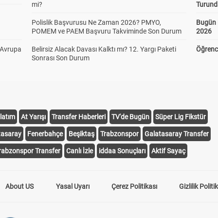
mi?
Turund
Polislik Başvurusu Ne Zaman 2026? PMYO,
Bugün 
POMEM ve PAEM Başvuru Takviminde Son Durum
2026
 Avrupa
Belirsiz Alacak Davası Kalktı mı? 12. Yargı Paketi
Öğrenci
Sonrası Son Durum
latım
At Yarışı
Transfer Haberleri
TV'de Bugün
Süper Lig Fikstür
tasaray
Fenerbahçe
Beşiktaş
Trabzonspor
Galatasaray Transfer
rabzonspor Transfer
Canlı İzle
iddaa Sonuçları
Aktif Sayaç
About US
Yasal Uyarı
Çerez Politikası
Gizlilik Politi