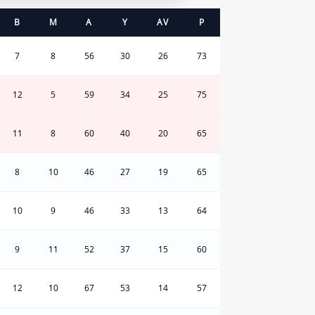
B
M
A
Y
AV
P
7
8
56
30
26
73
12
5
59
34
25
75
11
8
60
40
20
65
8
10
46
27
19
65
10
9
46
33
13
64
9
11
52
37
15
60
12
10
67
53
14
57