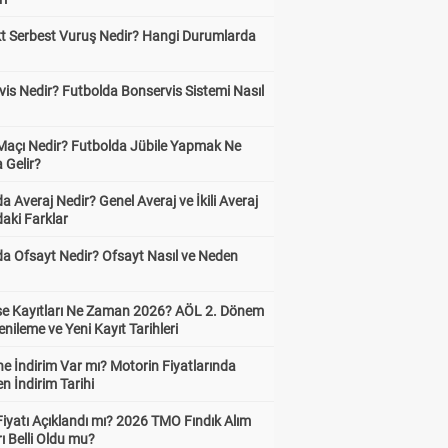
kt Serbest Vuruş Nedir? Hangi Durumlarda
is Nedir? Futbolda Bonservis Sistemi Nasıl
 Maçı Nedir? Futbolda Jübile Yapmak Ne
 Gelir?
a Averaj Nedir? Genel Averaj ve İkili Averaj
aki Farklar
da Ofsayt Nedir? Ofsayt Nasıl ve Neden
ise Kayıtları Ne Zaman 2026? AÖL 2. Dönem
enileme ve Yeni Kayıt Tarihleri
e İndirim Var mı? Motorin Fiyatlarında
n İndirim Tarihi
Fiyatı Açıklandı mı? 2026 TMO Fındık Alım
rı Belli Oldu mu?