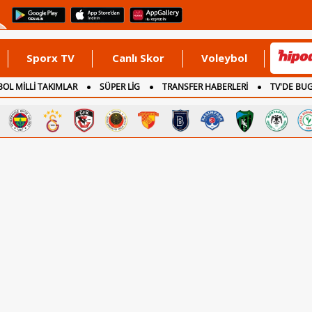
Sporx TV
Canlı Skor
Voleybol
OL MİLLİ TAKIMLAR
SÜPER LİG
TRANSFER HABERLERİ
TV'DE BU