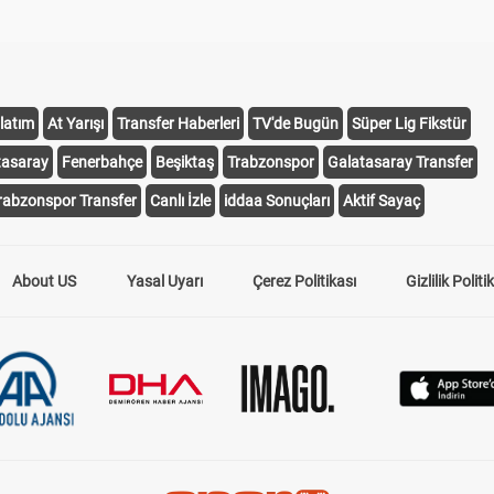
latım
At Yarışı
Transfer Haberleri
TV'de Bugün
Süper Lig Fikstür
tasaray
Fenerbahçe
Beşiktaş
Trabzonspor
Galatasaray Transfer
rabzonspor Transfer
Canlı İzle
iddaa Sonuçları
Aktif Sayaç
About US
Yasal Uyarı
Çerez Politikası
Gizlilik Politi