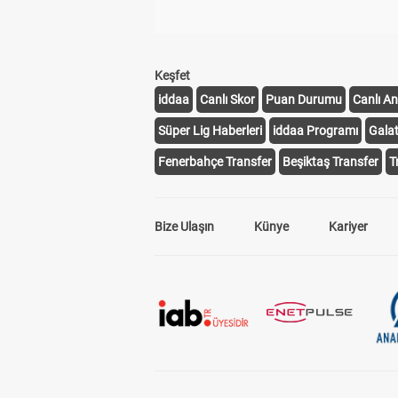
Keşfet
iddaa
Canlı Skor
Puan Durumu
Canlı An
Süper Lig Haberleri
iddaa Programı
Gala
Fenerbahçe Transfer
Beşiktaş Transfer
T
Bize Ulaşın
Künye
Kariyer