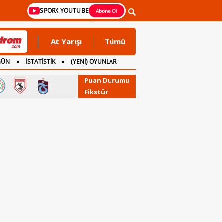
SPORX YOUTUBE
Abone Ol
At Yarışı
Tümü
GÜN
İSTATİSTİK
(YENİ) OYUNLAR
Puan Durumu
Fikstür