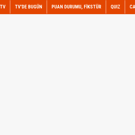
TV
TV'DE BUGÜN
PUAN DURUMU, FİKSTÜR
QUIZ
CA