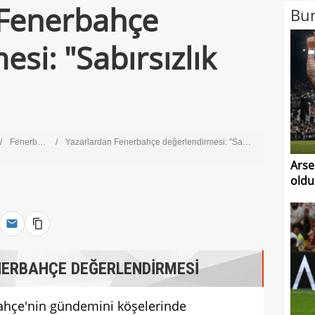
 Fenerbahçe
Bun
si: "Sabırsızlık
Fenerbahçe
Yazarlardan Fenerbahçe değerlendirmesi: "Sabırsızlık yıktı"
Arsen
oldu
ERBAHÇE DEĞERLENDİRMESİ
bahçe'nin gündemini köşelerinde