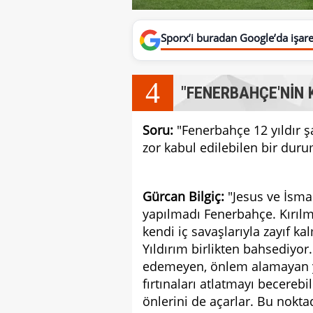
Sporx’i buradan Google’da işaret
4
"FENERBAHÇE'NİN 
Soru:
"Fenerbahçe 12 yıldır ş
zor kabul edilebilen bir du
Gürcan Bilgiç:
"Jesus ve İsma
yapılmadı Fenerbahçe. Kırılm
kendi iç savaşlarıyla zayıf k
Yıldırım birlikten bahsediyor.
edemeyen, önlem alamayan yö
fırtınaları atlatmayı becerebi
önlerini de açarlar. Bu nokta