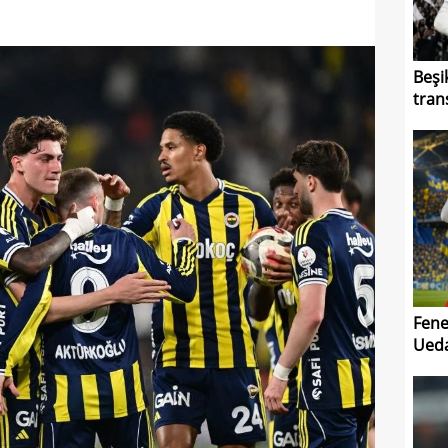
Beşi
tran
Fene
Ued