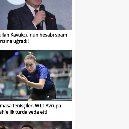
llah Kavukcu'nun hesabı spam
ırısına uğradı!
i masa tenisçiler, WTT Avrupa
h'e ilk turda veda etti