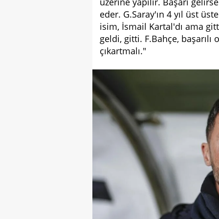
üzerine yapılır. Başarı geli
eder. G.Saray'ın 4 yıl üst ü
isim, İsmail Kartal'dı ama gi
geldi, gitti. F.Bahçe, başarı
çıkartmalı."