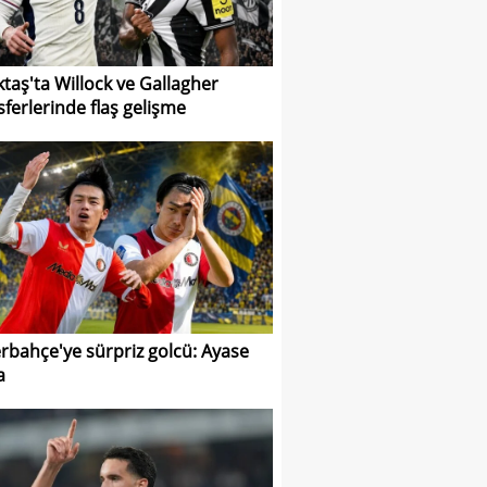
ktaş'ta Willock ve Gallagher
sferlerinde flaş gelişme
rbahçe'ye sürpriz golcü: Ayase
a