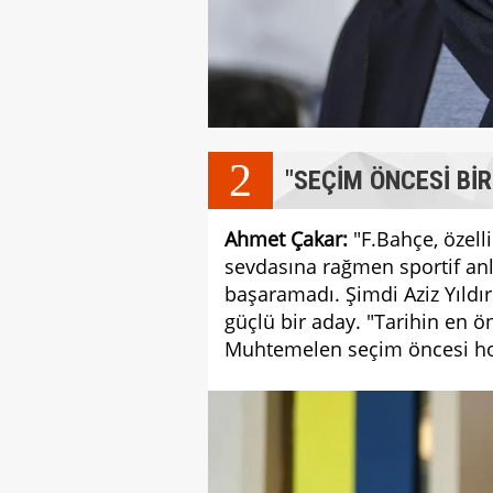
2
"SEÇİM ÖNCESİ Bİ
Ahmet Çakar:
"F.Bahçe, özelli
sevdasına rağmen sportif anla
başaramadı. Şimdi Aziz Yıldır
güçlü bir aday. "Tarihin en 
Muhtemelen seçim öncesi hoca