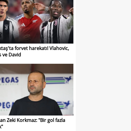
ktaş'ta forvet harekatı! Vlahovic,
s ve David
n Zeki Korkmaz: "Bir gol fazla
k"