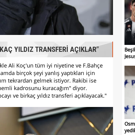
RKAÇ YILDIZ TRANSFERİ AÇIKLAR"
Beşi
Jesu
kle Ali Koç'un tüm iyi niyetine ve F.Bahçe
mda birçok şeyi yanlış yaptıkları için
ım tekrardan gelmek istiyor. Rakibi ise
önemli kadrosunu kuracağım" diyor.
yı ve birkaç yıldız transferi açıklayacak."
Osma
yedi