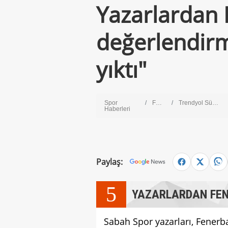
Yazarlardan
değerlendirme
yıktı"
Spor
Futbol
Trendyol Süper Lig
Haberleri
Paylaş:
5
YAZARLARDAN FEN
Sabah Spor yazarları, Fener