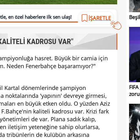
le, en özel haberlere ilk sen ulaş!
Beşi
İŞARETLE
KALİTELİ KADROSU VAR"
ampiyonluğa hasret. Büyük bir camia için
rum. Neden Fenerbahçe başaramıyor?"
FIFA
il Kartal dönemlerinde şampiyon
zoru
a noktalarında 'yapının' devreye girmesi,
almaları en büyük etken oldu. O yüzden Aziz
 F.Bahçe'nin kaliteli kadrosu var. Krizi fark
netimleri de var. Plana sadık kalıp,
len iletişim yeteneğine sahip olurlarsa,
da tribünlerin de kulübün arkasına