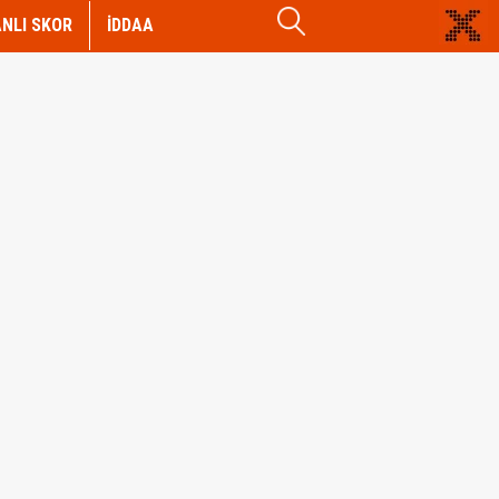
NLI SKOR
İDDAA