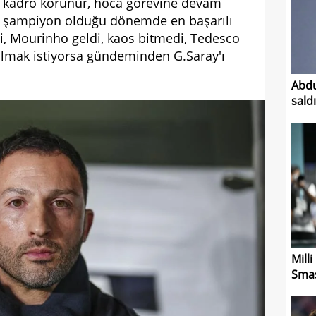
rse kadro korunur, hoca görevine devam
ste şampiyon olduğu dönemde en başarılı
tti, Mourinho geldi, kaos bitmedi, Tedesco
lı olmak istiyorsa gündeminden G.Saray'ı
Abdu
sald
Mill
Smas