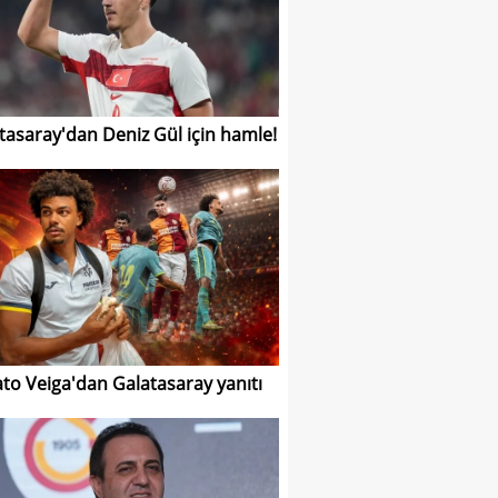
tasaray'dan Deniz Gül için hamle!
to Veiga'dan Galatasaray yanıtı