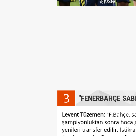
3
"FENERBAHÇE SABI
Levent Tüzemen:
"F.Bahçe, sa
şampiyonluktan sonra hoca gid
yenileri transfer edilir. İsti