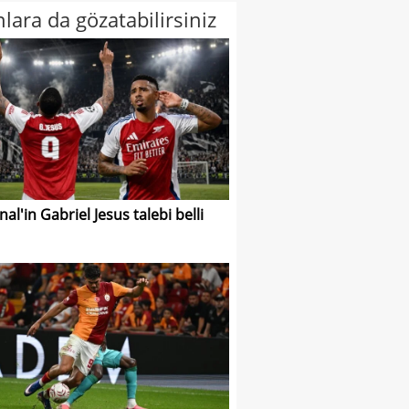
lara da gözatabilirsiniz
al'in Gabriel Jesus talebi belli