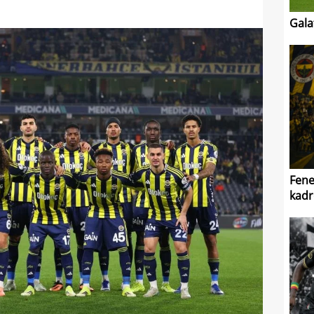
Gala
Fene
kadr