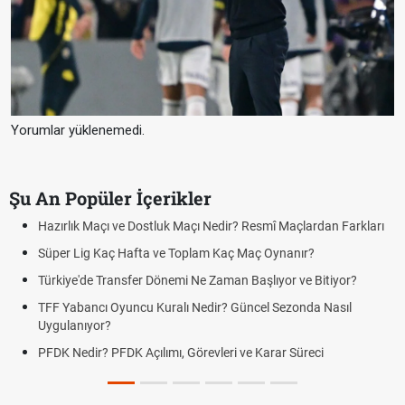
Yorumlar yüklenemedi.
Şu An Popüler İçerikler
ı
Puan Durumunda AG, OM ve Diğer Kısaltmalar Ne Anlama Gelir?
Skor Ne Demek? Sporda Skor ve Sonuç Kavramları
Futbol Nasıl Oynanır? Temel Futbol Kuralları
Deplasman Golü Kuralı Nedir? Hangi Organizasyonlarda
Uygulanıyor?
DGS Sonuçları Ne Zaman Açıklanacak 2026? ÖSYM Sonuç
Tarihini Duyurdu