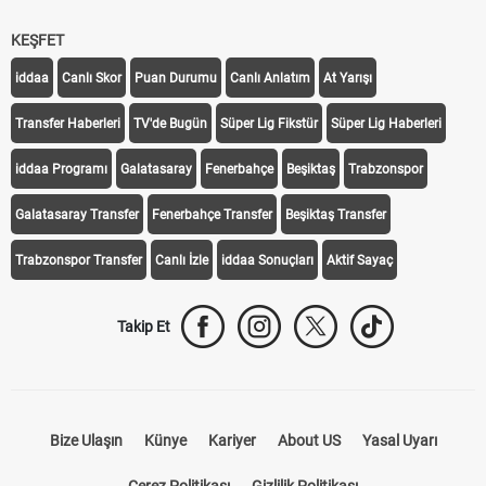
KEŞFET
iddaa
Canlı Skor
Puan Durumu
Canlı Anlatım
At Yarışı
Transfer Haberleri
TV'de Bugün
Süper Lig Fikstür
Süper Lig Haberleri
iddaa Programı
Galatasaray
Fenerbahçe
Beşiktaş
Trabzonspor
Galatasaray Transfer
Fenerbahçe Transfer
Beşiktaş Transfer
Trabzonspor Transfer
Canlı İzle
iddaa Sonuçları
Aktif Sayaç
Takip Et
Bize Ulaşın
Künye
Kariyer
About US
Yasal Uyarı