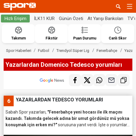
İLK11 KUR
Günün Özeti
At Yarışı Bankoları
TV'
Hızlı Erişim
Takımım
Fikstür
Puan Durumu
Canlı Skor
Spor Haberleri
Futbol
Trendyol Süper Lig
Fenerbahçe
Yazarl
Yazarlardan Domenico Tedesco yorumları
YAZARLARDAN TEDESCO YORUMLARI
6
Sabah Spor yazarları,
"Fenerbahçe yeni hocası ile ilk maçını
kazandı. Takımda gelecek adına bir umut gördünüz mü yoksa
konuşmak için erken mi?"
sorusuna yanıt verdi. İşte o yorumlar...