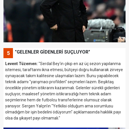
"GELENLER GİDENLERİ SUÇLUYOR"
5
Levent Tüzemen:
"Serdal Bey'in çıkıp en az üç sezon yapılanma
istemesi, taraftarını ikna etmesi, bütçeyi doğru kullanarak zirveye
oynayacak takım kalitesine ulaşmaları lazım. Bunu yapabilecek
teknik adamı "yarışmacı profilden" seçmeleri lazım.
Beşiktaş
öncelikle yönetim istikrarını kazanmalı. Gelenler sürekli gidenleri
suçluyor, maalesef yönetim istikrarsızlığı hem teknik adam
seçimlerine hem de futbolcu transferlerine olumsuz olarak
yansıyor. Sergen Yalçın'ın "Yetkilisi olduğum ama sorumlusu
olmadığım bir işin bedelini ödüyorum" açıklamasında haklılık payı
olsa da şikayet payı olmamalı."