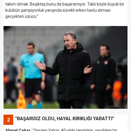
takım olmak. Beşiktaş bunu da başaramıyor. Tabii böyle büyük bir
kulübün şampiyonluk yarışında sürekli erken havlu atması
gerçekten üzücü."
"BAŞARISIZ OLDU, HAYAL KIRIKLIĞI YARATTI"
2
Ahmet Çakar:
"Sergen Yalçın, 40 yıldır tanıdığım, sevdiğim bir