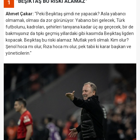
"BEŞİKTAŞ BU RİSKİ ALAMAZ"
1
Ahmet Çakar:
"Peki Beşiktaş şimdi ne yapacak? Asla yabancı
olmamalı, olması da zor görünüyor. Yabancı biri gelecek, Türk
futbolunu, kadroları, şehirleri tanıyana kadar üç ay geçecek, bir de
bakmışsınız da tıpkı geçmiş yıllardaki gibi kasımda Beşiktaş ligden
kopacak. Beşiktaş bu riski alamaz. Mutlak yerli olmalı. Kim olur?
Şenol hoca mı olur, Rıza hoca mı olur, pek tabii ki karar başkan ve
yöneticilerin."