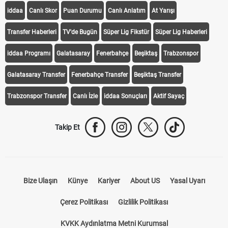
Transfer Haberleri
TV'de Bugün
Süper Lig Fikstür
Süper Lig Haberleri
iddaa Programı
Galatasaray
Fenerbahçe
Beşiktaş
Trabzonspor
Galatasaray Transfer
Fenerbahçe Transfer
Beşiktaş Transfer
Trabzonspor Transfer
Canlı İzle
iddaa Sonuçları
Aktif Sayaç
Takip Et
Bize Ulaşın
Künye
Kariyer
About US
Yasal Uyarı
Çerez Politikası
Gizlilik Politikası
KVKK Aydınlatma Metni Kurumsal