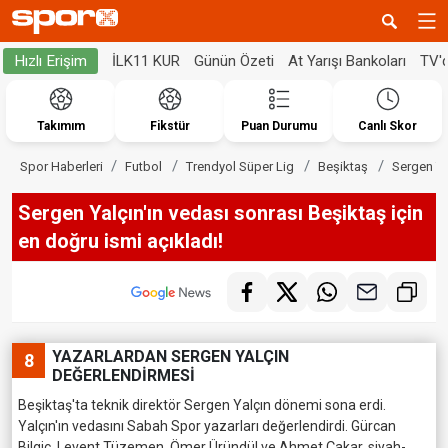
İLK11 KUR
Günün Özeti
At Yarışı Bankoları
TV'
Hızlı Erişim
Takımım
Fikstür
Puan Durumu
Canlı Skor
Spor Haberleri
Futbol
Trendyol Süper Lig
Beşiktaş
Sergen Yal
Sergen Yalçın'ın vedası sonrası Beşiktaş için
en doğru ismi açıkladı!
YAZARLARDAN SERGEN YALÇIN
8
DEĞERLENDİRMESİ
Beşiktaş'ta teknik direktör Sergen Yalçın dönemi sona erdi.
Yalçın'ın vedasını Sabah Spor yazarları değerlendirdi. Gürcan
Bilgiç, Levent Tüzemen, Ömer Üründül ve Ahmet Çakar, siyah-