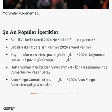
Yorumlar yüklenemedi.
Şu An Popüler İçerikler
Hazırlık Maçı ve Dostluk Maçı Nedir? Resmî Maçlardan Farkları
Süper Lig Kaç Hafta ve Toplam Kaç Maç Oynanır?
Türkiye'de Transfer Dönemi Ne Zaman Başlıyor ve Bitiyor?
TFF Yabancı Oyuncu Kuralı Nedir? Güncel Sezonda Nasıl
Uygulanıyor?
PFDK Nedir? PFDK Açılımı, Görevleri ve Karar Süreci
KEŞFET
iddaa
Canlı Skor
Puan Durumu
Canlı Anlatım
At Yarışı