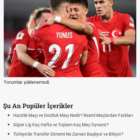
Yorumlar yüklenemedi.
Şu An Popüler İçerikler
Puan Durumunda AG, OM ve Diğer Kısaltmalar Ne Anlama Gelir?
Skor Ne Demek? Sporda Skor ve Sonuç Kavramları
Futbol Nasıl Oynanır? Temel Futbol Kuralları