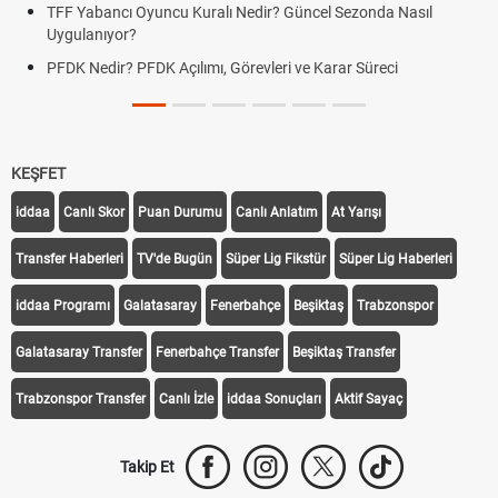
Deplasman Golü Kuralı Nedir? Hangi Organizasyonlarda
Uygulanıyor?
DGS Sonuçları Ne Zaman Açıklanacak 2026? ÖSYM Sonuç
Tarihini Duyurdu
KEŞFET
iddaa
Canlı Skor
Puan Durumu
Canlı Anlatım
At Yarışı
Transfer Haberleri
TV'de Bugün
Süper Lig Fikstür
Süper Lig Haberleri
iddaa Programı
Galatasaray
Fenerbahçe
Beşiktaş
Trabzonspor
Galatasaray Transfer
Fenerbahçe Transfer
Beşiktaş Transfer
Trabzonspor Transfer
Canlı İzle
iddaa Sonuçları
Aktif Sayaç
Takip Et