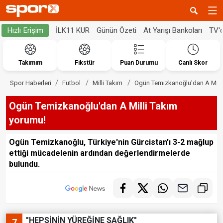
İLK11 KUR
Günün Özeti
At Yarışı Bankoları
TV'
Hızlı Erişim
Takımım
Fikstür
Puan Durumu
Canlı Skor
Spor Haberleri
Futbol
Milli Takım
Ogün Temizkanoğlu'dan A Milli
Ogün Temizkanoğlu'dan A Milli Takım
yorumu!
Ogün Temizkanoğlu, Türkiye'nin Gürcistan'ı 3-2 mağlup
ettiği mücadelenin ardından değerlendirmelerde
bulundu.
"HEPSİNİN YÜREĞİNE SAĞLIK"
7