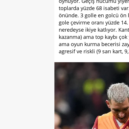
oynuyor. Geçiş hücumu yiyen
toplarda yüzde 68 isabeti var
önünde. 3 golle en golcü ön l
gole çevirme oranı yüzde 14. 
neredeyse ikiye katlıyor. Kan
kazanma) ama top kaybı çok y
ama oyun kurma becerisi zayı
agresif ve riskli (9 sarı kart, 