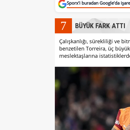
Sporx’i buradan Google’da işaret
7
BÜYÜK FARK ATTI
Çalışkanlığı, sürekliliği ve b
benzetilen Torreira, üç büyü
meslektaşlarına istatistiklerd