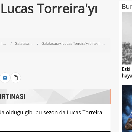
Lucas Torreira'yı
Bun
ig
Galatasaray
Galatasaray, Lucas Torreira'yı bırakmıyor!
Eski
haya
IRTINASI
a olduğu gibi bu sezon da Lucas Torreira