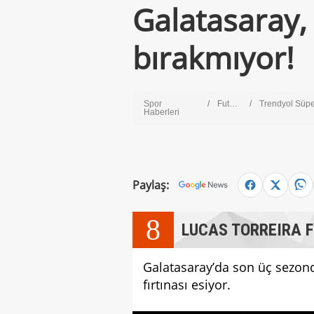
Galatasaray, 
bırakmıyor!
Spor
Futbol
Trendyol Süper L
Haberleri
Paylaş:
8
LUCAS TORREIRA F
Galatasaray’da son üç sezond
fırtınası esiyor.