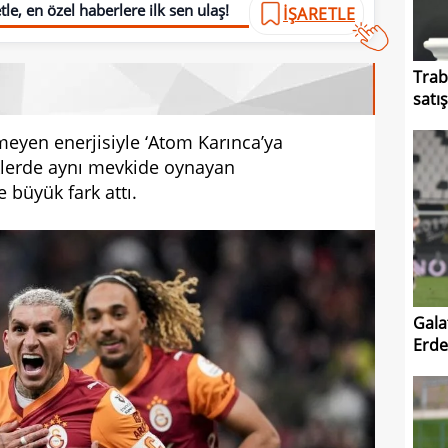
le, en özel haberlere ilk sen ulaş!
İŞARETLE
Trab
satı
itmeyen enerjisiyle ‘Atom Karınca’ya
klerde aynı mevkide oynayan
e büyük fark attı.
Gala
Erde