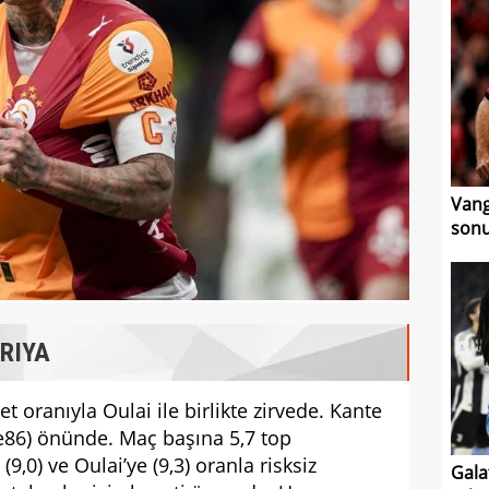
Vang
sonu
ARIYA
t oranıyla Oulai ile birlikte zirvede. Kante
de86) önünde. Maç başına 5,7 top
(9,0) ve Oulai’ye (9,3) oranla risksiz
Gala