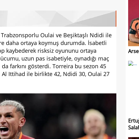
 Trabzonsporlu Oulai ve Beşiktaşlı Ndidi ile
kere daha ortaya koymuş durumda. İsabetli
op kaybederek risksiz oyununu ortaya
Arse
 hücumu, uzun pas isabetiyle, oynadığı maç
a da farkını gösterdi. Torreira bu sezon 45
l Ittihad ile birlikte 42, Ndidi 30, Oulai 27
Ertu
Sala