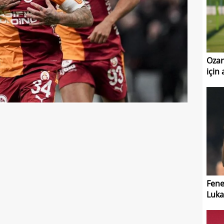
Ozan
için
Fene
Luk