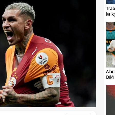
Trab
kalk
Alan
Dik'