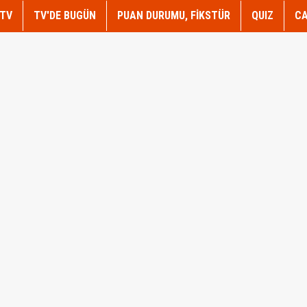
TV
TV'DE BUGÜN
PUAN DURUMU, FİKSTÜR
QUIZ
CA