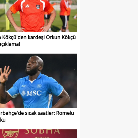
 Kökçü'den kardeşi Orkun Kökçü
 açıklama!
rbahçe'de sıcak saatler: Romelu
aku