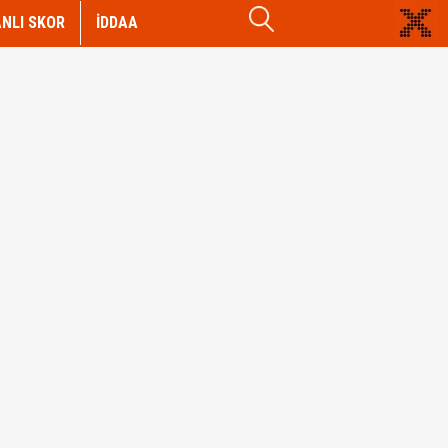
NLI SKOR
İDDAA