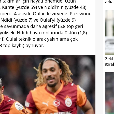
 takımlar için hayati önemde. Uzun
arkad
. Kante (yüzde 59) ve Ndidi’nin (yüzde 43)
ibero. 4 asistle Oulai ile zirvede. Pozisyonu
Ndidi (yüzde 7) ve Oulai’yi (yüzde 9)
te savunmada daha agresif (5,8 top geri
üksek. Ndidi hava toplarında üstün (1,8)
f. Oulai teknik olarak yakın ama çok
9,3 top kaybı) oynuyor.
Zeki
itiraf